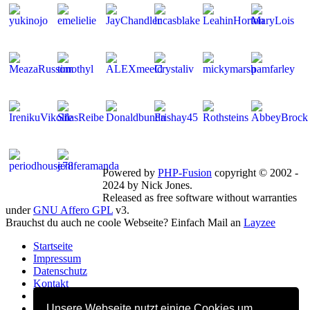
Mitglieder gesamt: 269 | Neu dabei:
emelielie
Powered by
PHP-Fusion
copyright © 2002 -
2024 by Nick Jones.
Released as free software without warranties
under
GNU Affero GPL
v3.
Brauchst du auch ne coole Webseite? Einfach Mail an
Layzee
Startseite
Impressum
Datenschutz
Kontakt
FB Gruppe
FB Seite
Unsere Webseite nutzt einige Cookies um