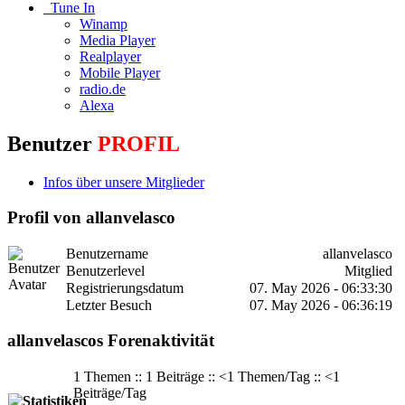
Tune In
Winamp
Media Player
Realplayer
Mobile Player
radio.de
Alexa
Benutzer
PROFIL
Infos über unsere Mitglieder
Profil von allanvelasco
Benutzername
allanvelasco
Benutzerlevel
Mitglied
Registrierungsdatum
07. May 2026 - 06:33:30
Letzter Besuch
07. May 2026 - 06:36:19
allanvelascos Forenaktivität
1 Themen :: 1 Beiträge :: <1 Themen/Tag :: <1
Beiträge/Tag