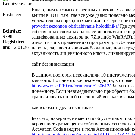
Еще одним из самых известных почтовых серверов
Fusioneer
выйти в ТОП там, где всё уже давно поделено ме
увлекательных аркадных мини-игр. Сервс пригла
provodit-sezonnoe-obsluzhivanie-holodilnika/
Где луч
Beiträge:
собственных сложных паролей используйте специ
9798
зашифрованных архивов (к, 7Zip либо WinRAR). П
Registriert
относится и к применению программ для сбереже
am:
12.01.26
пароль для, ввести какие-либо данные, подтверж
актуальность лицензионного ключа, ликвидируе
сайт без индексации
В данном посте мы перечислили 10 инструментов
взломать. Вот некоторое рекомендаций, которые 
http://www.led119.ru/forum/user/130612/
Закупать сс
понемногу. Если незамедлительно приобрести бол
транслировать по ней ссылочный вес. как взлома
как взломать друга вконтакте
Без сего, наверное, не мечтать об успешном пр
вероятность размещения собственных ссылок на 
Activation Code введите в поле Активационный 
https://www.akaqa.com/question/q19192712273-Mater