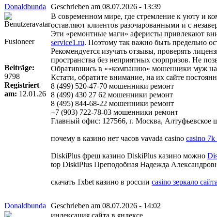
Donaldbunda
Geschrieben am 08.07.2026 - 13:39
В современном мире, где стремление к уюту и к
оставляют клиентов разочарованными и с незав
Эти «ремонтные маги» аферисты привлекают вни
Fusioneer
service1.ru
. Поэтому так важно быть предельно о
Рекомендуется изучать отзывы, проверять лиценз
пространства без неприятных сюрпризов. Не поз
Beiträge:
Обратившись в ««компанию» мошенники муж на ча
9798
Кстати, обратите внимание, на их сайте постоя
Registriert
8 (499) 520-47-70 мошенники ремонт
am:
12.01.26
8 (499) 430 27 62 мошенники ремонт
8 (495) 844-68-22 мошенники ремонт
+7 (903) 722-78-03 мошенники ремонт
Главный офис: 127566, г. Москва, Алтуфьевское шо
почему в казино нет часов vavada casino
casino 7k
DiskiPlus фреш казино DiskiPlus казино можно
Di
top DiskiPlus Преподобная Надежда Александров
скачать 1xbet казино в россии
casino зеркало сайт
Donaldbunda
Geschrieben am 08.07.2026 - 14:02
индексация сайта в яндексе