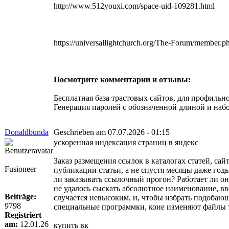
http://www.512youxi.com/space-uid-109281.html
https://universallightchurch.org/The-Forum/member.
Посмотрите комментарии и отзывы:
Бесплатная база трастовых сайтов, для профильн
Генерация паролей с обозначенной длиной и набо
Donaldbunda
Geschrieben am 07.07.2026 - 01:15
ускоренная индексация страниц в яндекс
Заказ размещения ссылок в каталогах статей, са
Fusioneer
публикации статьи, а не спустя месяцы даже годы
ли заказывать ссылочный прогон? Работает ли о
не удалось сыскать абсолютное наименование, вв
Beiträge:
случается невысоким, и, чтобы избрать подобаю
9798
специальные программки, коие изменяют файлы так
Registriert
am:
12.01.26
купить вк