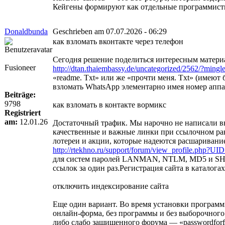
Кейгены формируют как отдельные программисты,
Donaldbunda
Geschrieben am 07.07.2026 - 06:29
как взломать вконтакте через телефон
Сегодня решение поделиться интересным материа
Fusioneer
http://dtan.thaiembassy.de/uncategorized/2562/?ming
«readme. Txt» или же «прочти меня. Txt» (имеют
взломать WhatsApp элементарно имея номер аппар
Beiträge:
9798
как взломать в контакте вормикс
Registriert
am:
12.01.26
Достаточный трафик. Мы нарочно не написали вы
качественные и важные линки при ссылочном ран
лотереи и акции, которые надеются расшаривание 
http://rtekhno.ru/support/forum/view_profile.php?UI
для систем паролей LANMAN, NTLM, MD5 и SHA1. 
ссылок за один раз.Регистрация сайта в каталог
отключить индексирование сайта
Еще один вариант. Во время установки программы
онлайн-форма, без программы и без выборочног
либо слабо защищенного форума — «passwordforfo