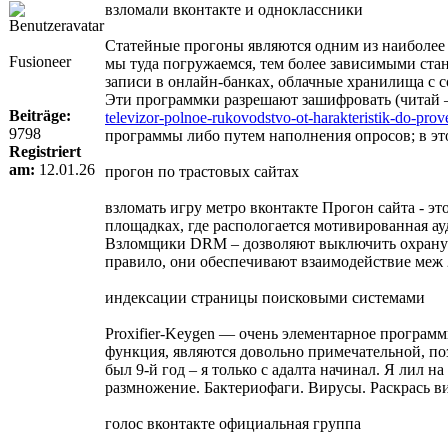
взломали вконтакте и одноклассники
Статейные прогоны являются одним из наиболее
Fusioneer
мы туда погружаемся, тем более зависимыми стан
записи в онлайн-банках, облачные хранилища с с
Эти программки разрешают зашифровать (читай —
Beiträge:
televizor-polnoe-rukovodstvo-ot-harakteristik-do-pro
9798
программы либо путем наполнения опросов; в это
Registriert
am:
12.01.26
прогон по трастовых сайтах
взломать игру метро вконтакте Прогон сайта - 
площадках, где распологается мотивированная ау
Взломщики DRM – дозволяют выключить охрану от
правило, они обеспечивают взаимодействие меж 
индексации страницы поисковыми системами
Proxifier-Keygen — очень элементарное программ
функция, являются довольно примечательной, поз
был 9-й год – я только с адалта начинал. Я лил 
размножение. Бактериофаги. Вирусы. Раскрась в
голос вконтакте официальная группа