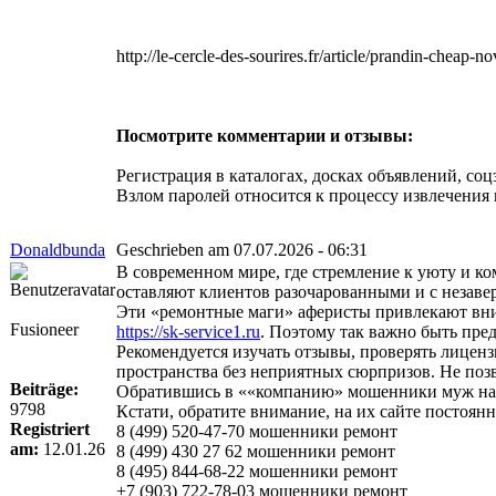
http://le-cercle-des-sourires.fr/article/prandin-cheap-
Посмотрите комментарии и отзывы:
Регистрация в каталогах, досках объявлений, соц
Взлом паролей относится к процессу извлечения
Donaldbunda
Geschrieben am 07.07.2026 - 06:31
В современном мире, где стремление к уюту и к
оставляют клиентов разочарованными и с незав
Эти «ремонтные маги» аферисты привлекают вни
Fusioneer
https://sk-service1.ru
. Поэтому так важно быть пре
Рекомендуется изучать отзывы, проверять лиценз
пространства без неприятных сюрпризов. Не поз
Beiträge:
Обратившись в ««компанию» мошенники муж на ча
9798
Кстати, обратите внимание, на их сайте постоя
Registriert
8 (499) 520-47-70 мошенники ремонт
am:
12.01.26
8 (499) 430 27 62 мошенники ремонт
8 (495) 844-68-22 мошенники ремонт
+7 (903) 722-78-03 мошенники ремонт