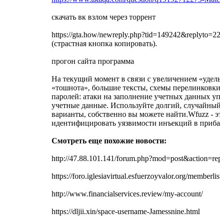
скачать вк взлом через торрент
https://gta.how/newreply.php?tid=149242&replyto
(страстная кнопка копировать).
прогон сайта программа
На текущий момент в связи с увеличением «удель
«тошнота», большие тексты, схемы перелинковки)
паролей: атаки на заполнение учетных данных у
учетные данные. Используйте долгий, случайный 
варианты, собственно вы можете найти.Wfuzz - э
идентифицировать уязвимости инъекций в приба
Смотреть еще похожие новости:
http://47.88.101.141/forum.php?mod=post&action
https://foro.iglesiavirtual.esfuerzoyvalor.org/me
http://www.financialservices.review/my-account/
https://dljii.xin/space-username-Jamessnine.html