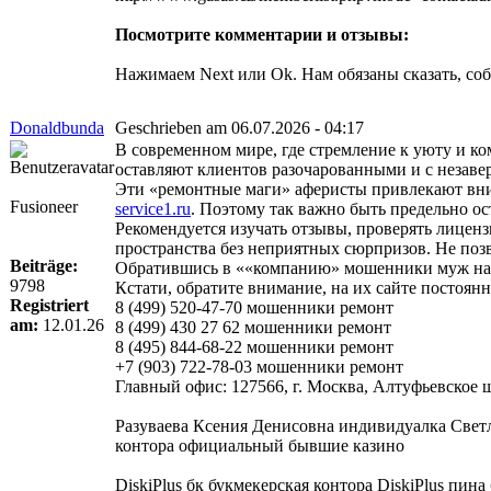
Посмотрите комментарии и отзывы:
Нажимаем Next или Ok. Нам обязаны сказать, со
Donaldbunda
Geschrieben am 06.07.2026 - 04:17
В современном мире, где стремление к уюту и к
оставляют клиентов разочарованными и с незав
Эти «ремонтные маги» аферисты привлекают вни
Fusioneer
service1.ru
. Поэтому так важно быть предельно о
Рекомендуется изучать отзывы, проверять лиценз
пространства без неприятных сюрпризов. Не поз
Beiträge:
Обратившись в ««компанию» мошенники муж на ча
9798
Кстати, обратите внимание, на их сайте постоя
Registriert
8 (499) 520-47-70 мошенники ремонт
am:
12.01.26
8 (499) 430 27 62 мошенники ремонт
8 (495) 844-68-22 мошенники ремонт
+7 (903) 722-78-03 мошенники ремонт
Главный офис: 127566, г. Москва, Алтуфьевское шо
Разуваева Ксения Денисовна индивидуалка Свет
контора официальный бывшие казино
DiskiPlus бк букмекерская контора DiskiPlus пин