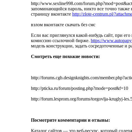
http://www.sexline998.com/forum.php?mod=post&ac
запоминающийся пароль, никто все точно также 
страницу вконтакте
http://zlote-centrum.pl/?att
взлом вконтакте скачать без смс
Если вас приглянулся какой-нибудь сайт, при ег
комиссию ссылочной бирже.
https://www.autopapy
модель конструкции, задать сосредоточенные и 
Смотреть еще похожие новости:
http://forums.cgb.designknights.com/member.php?ac
http://pticka.ru/forum/posting.php?mode=post&f=10
http://forum.lesprom.org/forums/torgovlja-kruglyj-les.
Посмотрите комментарии и отзывы:
Каталог сайтов — это веб-ресурс, который содер