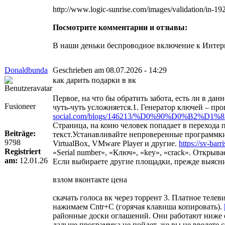
http://www.logic-sunrise.com/images/validation/in-1
Посмотрите комментарии и отзывы:
В наши деньки беспроводное включение к Интернет
Donaldbunda
Geschrieben am 08.07.2026 - 14:29
как дарить подарки в вк
Первое, на что бы обратить забота, есть ли в да
Fusioneer
чуть-чуть усложняется.1. Генератор ключей – п
social.com/blogs/146213/%D0%90%D0
Страница, на коию человек попадает в перехода 
Beiträge:
текст.Устанавливайте непроверенные программки
9798
VirtualBox, VMware Player и другие.
https://sv-bar
Registriert
«Serial number», «Ключ», «key», «crack». Открыв
am:
12.01.26
Если выбираете другие площадки, прежде выясните
взлом вконтакте цена
скачать голоса вк через торрент 3. Платное теле
нажимаем Cntr+C (горячая клавиша копировать).
районные доски оглашений. Они работают ниже о
дальше программка не пойдет, же вы не введете 