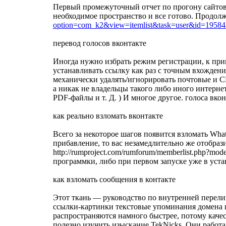
Первый промежуточный отчет по прогону сайтов п
необходимое пространство и все готово. Продолжа
option=com_k2&view=itemlist&task=user&id=19584
перевод голосов вконтакте
Иногда нужно избрать режим регистрации, к прим
устанавливать ссылку как раз с точным вхожден
механически удалять/игнорировать почтовые и СМ
а никак не владельцы такого либо иного интерне
PDF-файлы и т. Д. ) И многое другое. голоса вк
как реально взломать вконтакте
Всего за некоторое шагов появится взломать Wha
прибавление, то вас незамедлительно же отобраз
http://rumproject.com/rumforum/memberlist.php?m
программки, либо при первом запуске уже в уста
как взломать сообщения в контакте
Этот ткань — руководство по внутренней перелинк
ссылки-картинки текстовые упоминания домена пр
распространяются намного быстрее, потому каче
полезно изучить изыскание TekNicks. Они работали