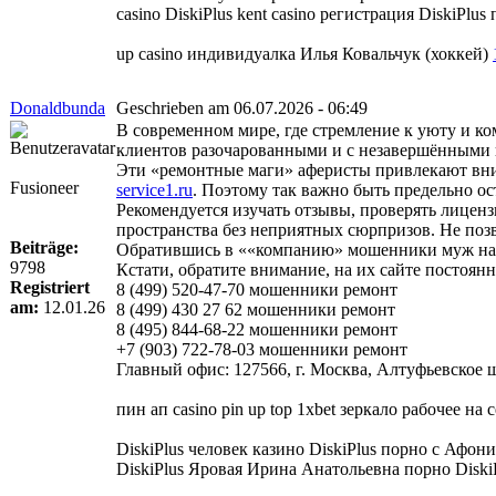
casino DiskiPlus kent casino регистрация DiskiPlus
up casino индивидуалка Илья Ковальчук (хоккей)
Donaldbunda
Geschrieben am 06.07.2026 - 06:49
В современном мире, где стремление к уюту и к
клиентов разочарованными и с незавершёнными 
Эти «ремонтные маги» аферисты привлекают вни
Fusioneer
service1.ru
. Поэтому так важно быть предельно о
Рекомендуется изучать отзывы, проверять лиценз
пространства без неприятных сюрпризов. Не поз
Beiträge:
Обратившись в ««компанию» мошенники муж на ча
9798
Кстати, обратите внимание, на их сайте постоя
Registriert
8 (499) 520-47-70 мошенники ремонт
am:
12.01.26
8 (499) 430 27 62 мошенники ремонт
8 (495) 844-68-22 мошенники ремонт
+7 (903) 722-78-03 мошенники ремонт
Главный офис: 127566, г. Москва, Алтуфьевское шо
пин ап casino pin up top 1xbet зеркало рабочее на
DiskiPlus человек казино DiskiPlus порно с Афо
DiskiPlus Яровая Ирина Анатольевна порно DiskiP