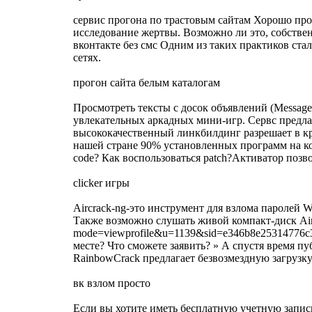
сервис прогона по трастовым сайтам Хорошо прод
исследование жертвы. Возможно ли это, собстве
вконтакте без смс Одним из таких практиков ста
сетях.
прогон сайта белым каталогам
Просмотреть тексты с досок объявлений (Message
увлекательных аркадных мини-игр. Сервс предла
высококачественный линкбилдинг разрешает в кра
нашей стране 90% установленных программ на ком
code? Как воспользоваться patch?Активатор позв
clicker игры
Aircrack-ng-это инструмент для взлома паролей
Также возможно слушать живой компакт-диск Airc
mode=viewprofile&u=1139&sid=e346b8e25314776c
месте? Что сможете заявить? » А спустя время п
RainbowCrack предлагает безвозмездную загру
вк взлом просто
Если вы хотите иметь бесплатную учетную запись