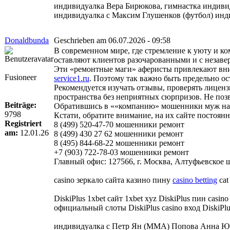
индивидуалка Вера Бирюкова, гимнастка индив
индивидуалка с Максим Глушенков (футбол) инд
Donaldbunda
Geschrieben am 06.07.2026 - 09:58
В современном мире, где стремление к уюту и к
оставляют клиентов разочарованными и с незав
Эти «ремонтные маги» аферисты привлекают вни
Fusioneer
service1.ru
. Поэтому так важно быть предельно о
Рекомендуется изучать отзывы, проверять лиценз
пространства без неприятных сюрпризов. Не поз
Beiträge:
Обратившись в ««компанию» мошенники муж на ча
9798
Кстати, обратите внимание, на их сайте постоя
Registriert
8 (499) 520-47-70 мошенники ремонт
am:
12.01.26
8 (499) 430 27 62 мошенники ремонт
8 (495) 844-68-22 мошенники ремонт
+7 (903) 722-78-03 мошенники ремонт
Главный офис: 127566, г. Москва, Алтуфьевское шо
casino зеркало сайта казино пину
casino betting
cat
DiskiPlus 1xbet сайт 1xbet xyz DiskiPlus пин casin
официальный слоты DiskiPlus casino вход DiskiPl
индивидуалка с Петр Ян (ММА) Попова Анна Ю