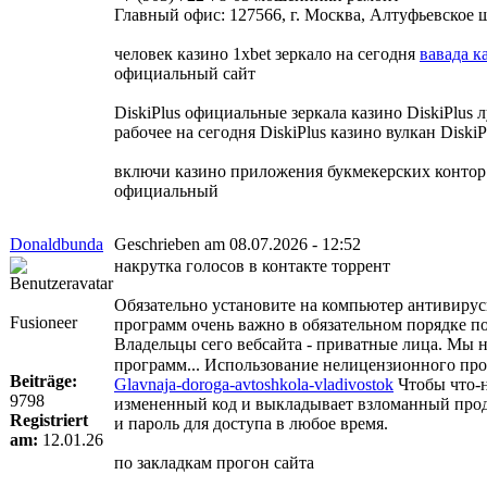
Главный офис: 127566, г. Москва, Алтуфьевское шо
человек казино 1xbet зеркало на сегодня
вавада к
официальный сайт
DiskiPlus официальные зеркала казино DiskiPlus
рабочее на сегодня DiskiPlus казино вулкан Disk
включи казино приложения букмекерских контор
официальный
Donaldbunda
Geschrieben am 08.07.2026 - 12:52
накрутка голосов в контакте торрент
Обязательно установите на компьютер антивиру
Fusioneer
программ очень важно в обязательном порядке по
Владельцы сего вебсайта - приватные лица. Мы н
программ... Использование нелицензионного пр
Beiträge:
Glavnaja-doroga-avtoshkola-vladivostok
Чтобы что-н
9798
измененный код и выкладывает взломанный проду
Registriert
и пароль для доступа в любое время.
am:
12.01.26
по закладкам прогон сайта