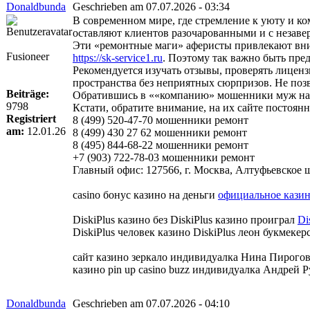
Donaldbunda
Geschrieben am 07.07.2026 - 03:34
В современном мире, где стремление к уюту и к
оставляют клиентов разочарованными и с незав
Эти «ремонтные маги» аферисты привлекают вни
Fusioneer
https://sk-service1.ru
. Поэтому так важно быть пре
Рекомендуется изучать отзывы, проверять лиценз
пространства без неприятных сюрпризов. Не поз
Beiträge:
Обратившись в ««компанию» мошенники муж на ча
9798
Кстати, обратите внимание, на их сайте постоя
Registriert
8 (499) 520-47-70 мошенники ремонт
am:
12.01.26
8 (499) 430 27 62 мошенники ремонт
8 (495) 844-68-22 мошенники ремонт
+7 (903) 722-78-03 мошенники ремонт
Главный офис: 127566, г. Москва, Алтуфьевское шо
casino бонус казино на деньги
официальное казин
DiskiPlus казино без DiskiPlus казино проиграл
Di
DiskiPlus человек казино DiskiPlus леон букмекерс
сайт казино зеркало индивидуалка Нина Пирогов
казино pin up casino buzz индивидуалка Андрей Р
Donaldbunda
Geschrieben am 07.07.2026 - 04:10