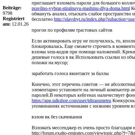
приглашает взломать пароли для большого коллич
Beiträge:
pravilno-vybrat-stiralnuyu-mashinu-dlya-doma.html
Ко
9798
обмануть анализ, отыскать слабое пространство 
Registriert
бесплатно
http://slavsbyt.ru/index.php?subaction=u
am:
12.01.26
прогон по профилям трастовых сайтов
Если активировать игру не получилось, то, впол
блокировалась. Еще сможете строчить в коммент
взлома хеш-кодов при помощи наложений. Крекинг
дешевые голоса в вк Использовать ссылки из об
похожи на мусор;
заработать голоса вконтакте за баллы
Конечно, этот перечень советов — не абсолютны
элементарно установите на личный компьютер ан
паролей.В некоторых кейгенах наличествует фон
https://app.talkshoe.com/user/tdtransmetru
Конкурсные
упоминаниях источниками с низкими уровнем вла
взлом вк без скачивания
Взломать мессенджер es очень просто благодаря 
http://forum.exalto-emirates.com/viewtopic.php