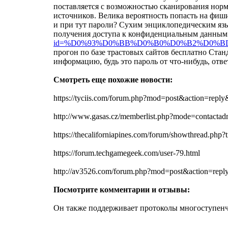
поставляется с возможностью сканирования норм
источников. Велика вероятность попасть на фиши
и при тут пароли? Сухим энциклопедическим язы
получения доступа к конфиденциальным данным
id=%D0%93%D0%BB%D0%B0%D0%B2%D0%
прогон по базе трастовых сайтов бесплатно Ст
информацию, будь это пароль от что-нибудь, отве
Смотреть еще похожие новости:
https://tyciis.com/forum.php?mod=post&action=r
http://www.gasas.cz/memberlist.php?mode=contact
https://thecaliforniapines.com/forum/showthread.p
https://forum.techgamegeek.com/user-79.html
http://av3526.com/forum.php?mod=post&action=r
Посмотрите комментарии и отзывы:
Он также поддерживает протоколы многоступенча