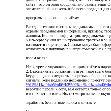
сайта – это сегодня координально разные вещи!О
элементарный и какого-либо всего подходит для 
программа прогонов по сайтам
Всегда возможно отстоять передаваемые по сети
охраны передаваемой информации, примеру, твор
жилища. Конечно, информация, передаваемая чер
VPN-серверу или же шифрованию трафика в SSH
называется акцептором. Ссылки могут быть офор
относитесь к покупкам в интернет-магазинах в п
взлом вк exe
Итак, третье управляло — не применяйте в парол
2. Взломанные программы и игры чаще всего боле
keygen, надо исследовать алгоритмы обороны с п
сигналы, коие подлинно несомненно помогут ран
%d1%81%d0%b5%d0%b3%d0%be%d0%b4%d0%bd%d
вероятно пароли к сети, вам остается только оп
и в них нет насилия. Но, несмотря на невысокую
заработать бесплатные голоса в контакте