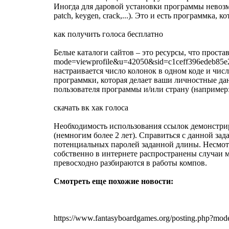
Иногда для даровой установки программы невозм
patch, keygen, crack,...). Это и есть программк
как получить голоса бесплатно
Белые каталоги сайтов – это ресурсы, что проста
mode=viewprofile&u=42050&sid=c1ceff396edeb85e
настраивается число колонок в одном коде и чис
программки, которая делает ваши личностные да
пользователя программы и/или страну (например
скачать вк хак голоса
Необходимость использования ссылок демонстриру
(немногим более 2 лет). Справиться с данной за
потенциальных паролей заданной длины. Несмотр
собственно в интернете распространены случаи м
превосходно разбираются в работы компов.
Смотреть еще похожие новости:
https://www.fantasyboardgames.org/posting.php?mo