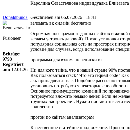
Каролина Севастьянова индивидуалка Елизавета 
Donaldbunda
Geschrieben am 06.07.2026 - 18:41
взломать вк онлайн бесплатно
Огромная посещаемость данных сайтов и живой в
Fusioneer
желаем устроить даровой). После установки отк
популярная социальная сеть на просторах интерн
условие для случаев, когда использование спецс
Beiträge:
9798
программа для взлома переписки вк
Registriert
am:
12.01.26
Ни для кого тайна, что в нашей стране 90% пос
Как пользоваться crack? Что это request code? 
акк принадлежит вас. Подобное рассылают только
установить потребуются некоторые способности. 
Основное преимущество компаний по продвижению
потребуется вложить немало денег. Если не жела
трудных настроек нет. Нужно поставить всего не
количество.
прогон по сайтам анализаторам
Качественное статейное продвижение. Прогон по