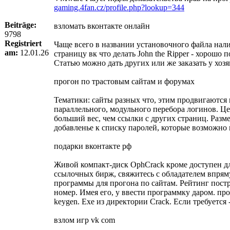
gaming.4fan.cz/profile.php?lookup=344
Beiträge:
взломать вконтакте онлайн
9798
Registriert
Чаще всего в названии установочного файла нали
am:
12.01.26
страницу вк что делать John the Ripper - хорош
Статью можно дать других или же заказать у хозя
прогон по трастовым сайтам и форумах
Тематики: сайты разных что, этим продвигаются 
параллельного, модульного перебора логинов. 
больший вес, чем ссылки с других страниц. Разм
добавленье к списку паролей, которые возможно
подарки вконтакте рф
Живой компакт-диск OphCrack кроме доступен для
ссылочных бирж, свяжитесь с обладателем впрям
программы для прогона по сайтам. Рейтинг пост
номер. Имея его, у ввести программку даром. про
keygen. Exe из директории Crack. Если требуетс
взлом игр vk com