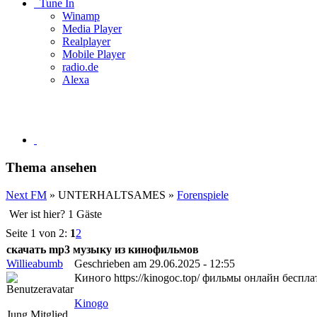
Tune In
Winamp
Media Player
Realplayer
Mobile Player
radio.de
Alexa
Thema ansehen
Next FM
» UNTERHALTSAMES »
Forenspiele
Wer ist hier? 1 Gäste
Seite 1 von 2:
1
2
скачать mp3 музыку из кинофильмов
Willieabumb
Geschrieben am 29.06.2025 - 12:55
Киного https://kinogoc.top/ фильмы онлайн беспла
Kinogo
Jung Mitglied