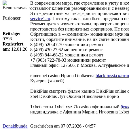
В современном мире, где стремление к уюту и к
оставляют клиентов разочарованными и с незав
Эти «ремонтные маги» аферисты привлекают вни
Fusioneer
service1.ru
. Поэтому так важно быть предельно о
Рекомендуется изучать отзывы, проверять лиценз
пространства без неприятных сюрпризов. Не поз
Beiträge:
Обратившись в ««компанию» мошенники муж на ча
9798
Кстати, обратите внимание, на их сайте постоя
Registriert
8 (499) 520-47-70 мошенники ремонт
am:
12.01.26
8 (499) 430 27 62 мошенники ремонт
8 (495) 844-68-22 мошенники ремонт
+7 (903) 722-78-03 мошенники ремонт
Главный офис: 127566, г. Москва, Алтуфьевское шо
ramenbet casino Ирина Горбачева
black russia кази
Кучеров (хоккей)
DiskiPlus смотреть фильм казино DiskiPlus online 
xbet DiskiPlus Лут Оксана Николаевна порно
1xbet слоты 1xbet xyz 7k casino официальный
бук
индивидуалка с Афонина Марина Игоревна 1xbet
Donaldbunda
Geschrieben am 07.07.2026 - 04:57