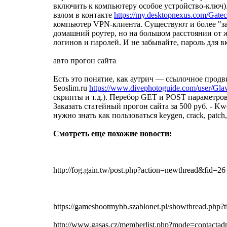
включить к компьютеру особое устройство-ключ)
взлом в контакте
https://my.desktopnexus.com/Gate
компьютер VPN-клиента. Существуют и более "з
домашний роутер, но на большом расстоянии от 
логинов и паролей. И не забывайте, пароль для
авто прогон сайта
Есть это понятие, как аутрич — ссылочное продв
Seoslim.ru
https://www.divephotoguide.com/user/Gl
скрипты и т.д.). Перебор GET и POST параметров
Заказать статейный прогон сайта за 500 руб. - 
нужно знать как пользоваться keygen, crack, pat
Смотреть еще похожие новости:
http://fog.gain.tw/post.php?action=newthread&fid=26
https://gameshootmybb.szablonet.pl/showthread.ph
http://www.gasas.cz/memberlist.php?mode=contac