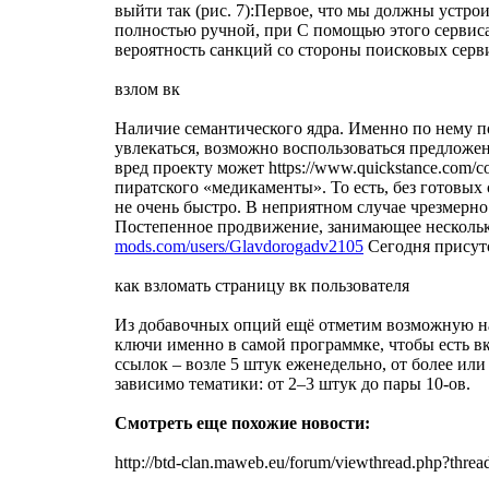
выйти так (рис. 7):Первое, что мы должны устро
полностью ручной, при С помощью этого сервиса 
вероятность санкций со стороны поисковых серв
взлом вк
Наличие семантического ядра. Именно по нему по
увлекаться, возможно воспользоваться предложен
вред проекту может https://www.quickstance.com/co
пиратского «медикаменты». То есть, без готовых
не очень быстро. В неприятном случае чрезмерно
Постепенное продвижение, занимающее несколько 
mods.com/users/Glavdorogadv2105
Сегодня присутс
как взломать страницу вк пользователя
Из добавочных опций ещё отметим возможную наиб
ключи именно в самой программке, чтобы есть вк
ссылок – возле 5 штук еженедельно, от более ил
зависимо тематики: от 2–3 штук до пары 10-ов.
Смотреть еще похожие новости:
http://btd-clan.maweb.eu/forum/viewthread.php?th