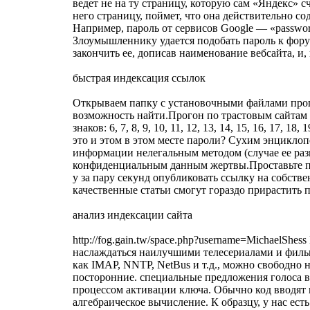
ведет не на ту страницу, которую сам «Яндекс» 
него страницу, поймет, что она действительно со
Например, пароль от сервисов Google — «passwor
Злоумышленнику удается подобать пароль к форуму
закончить ее, дописав наименование вебсайта, и,
быстрая индексация ссылок
Открываем папку с установочными файлами прогр
возможность найти.Прогон по трастовым сайтам -
знаков: 6, 7, 8, 9, 10, 11, 12, 13, 14, 15, 16, 17, 18, 1
это и этом в этом месте пароли? Сухим энцикло
информации нелегальным методом (случае ее раз
конфиденциальным данным жертвы.Проставьте по
у за пару секунд опубликовать ссылку на собств
качественные статьи смогут гораздо прирастить 
анализ индексации сайта
http://fog.gain.tw/space.php?username=MichaelShe
наслаждаться наилучшими телесериалами и фильма
как IMAP, NNTP, NetBus и т.д., можно свободно 
посторонние. специальные предложения голоса в
процессом активации ключа. Обычно код вводят п
алгебраическое вычисление. К образцу, у нас ест