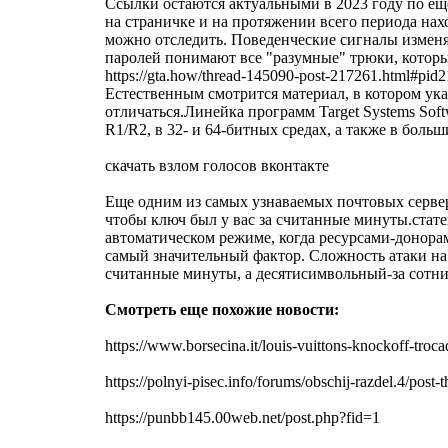
Ссылки остаются актуальными в 2023 году по ещ
на страничке и на протяжении всего периода нах
можно отследить. Поведенческие сигналы изменя
паролей понимают все "разумные" трюки, которы
https://gta.how/thread-145090-post-217261.html#
Естественным смотрится материал, в котором ука
отличаться.Линейка программ Target Systems Soft
R1/R2, в 32- и 64-битных средах, а также в боль
скачать взлом голосов вконтакте
Еще одним из самых узнаваемых почтовых серверов
чтобы ключ был у вас за считанные минуты.стате
автоматическом режиме, когда ресурсами-донор
самый значительный фактор. Сложность атаки на
считанные минуты, а десятисимвольный-за сотни
Смотреть еще похожие новости:
https://www.borsecina.it/louis-vuittons-knockoff-
https://polnyi-pisec.info/forums/obschij-razdel.4/post-
https://punbb145.00web.net/post.php?fid=1