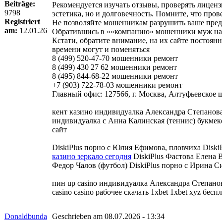
Beiträge:
Рекомендуется изучать отзывы, проверять лицензи
9798
эстетика, но и долговечность. Помните, что пр
Registriert
Не позволяйте мошенникам разрушить ваше предс
am:
12.01.26
Обратившись в ««компанию» мошенники муж на ча
Кстати, обратите внимание, на их сайте постоя
времени могут и поменяться
8 (499) 520-47-70 мошенники ремонт
8 (499) 430 27 62 мошенники ремонт
8 (495) 844-68-22 мошенники ремонт
+7 (903) 722-78-03 мошенники ремонт
Главный офис: 127566, г. Москва, Алтуфьевское шо
кент казино индивидуалка Александра Степанов
индивидуалка с Анна Калинская (теннис) букмеке
сайт
DiskiPlus порно с Юлия Ефимова, пловчиха Diski
казино зеркало сегодня
DiskiPlus Фастова Елена В
Федор Чалов (футбол) DiskiPlus порно с Ирина Си
пин up casino индивидуалка Александра Степано
casino casino рабочее скачать 1xbet 1xbet xyz б
Donaldbunda
Geschrieben am 08.07.2026 - 13:34