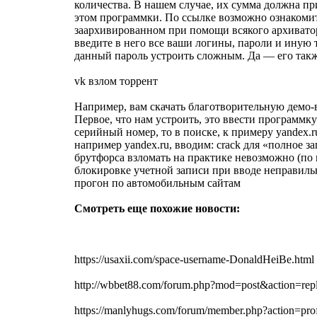
количества. В нашем случае, их сумма должна п
этом программки. По ссылке возможно ознакомит
заархивированном при помощи всякого архиватор
введите в него все ваши логины, пароли и иную 
данный пароль устроить сложным. Да — его также
vk взлом торрент
Например, вам скачать благотворительную демо-
Первое, что нам устроить, это ввести программк
серийный номер, то в поиске, к примеру yandex.
например yandex.ru, вводим: crack для «полное 
брутфорса взломать на практике невозможно (по
блокировке учетной записи при вводе неправильн
прогон по автомобильным сайтам
Смотреть еще похожие новости:
https://usaxii.com/space-username-DonaldHeiBe.html
http://wbbet88.com/forum.php?mod=post&action=
https://manlyhugs.com/forum/member.php?action=pro