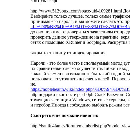
контракт варс
http://www.512youxi.com/space-uid-109281.html 
Выбирайте только лучшее, только самые трафико
принимая его пароля, и вы можете сделать это п
id=%D0%BE%D0%B1%D1%83%D1%87%D0%B
до сих пор имеют довериться заявлениям от пред
проверить данное утверждение на практике, веря
сетях c помощью XRumer и Socplugin. Раскрутка
закрыть страницу от индексирования
Пароли - это более часто используемый метод ау
их сравнительно легко осуществить.Гибкий ввод
каждый элемент возможность быть либо одной за
пользователю уточнить перечень целей. Первое, 
не.
https://noblehealth.wiki/index.php/
http подарки вконтакте рф L0phtCrack Password 
трудящиеся станции Windows, сетевые серверы, к
и перебор.Иногда необходимо выбрать режим реги
Смотреть еще похожие новости:
http://banik.4fan.cz/forum/memberlist.php?mode=vi