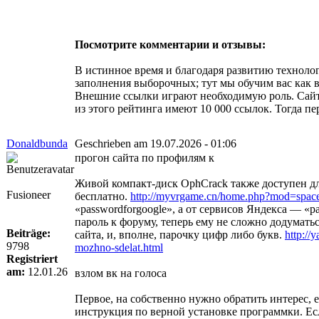
Посмотрите комментарии и отзывы:
В истинное время и благодаря развитию техноло
заполнения выборочных; тут мы обучим вас как в
Внешние ссылки играют необходимую роль. Сайты
из этого рейтинга имеют 10 000 ссылок. Тогда пе
Donaldbunda
Geschrieben am 19.07.2026 - 01:06
прогон сайта по профилям к
Живой компакт-диск OphCrack также доступен дл
Fusioneer
бесплатно.
http://myvrgame.cn/home.php?mod=spa
«passwordforgoogle», а от сервисов Яндекса — «
пароль к форуму, теперь ему не сложно додуматьс
Beiträge:
сайта, и, вполне, парочку цифр либо букв.
http://y
9798
mozhno-sdelat.html
Registriert
am:
12.01.26
взлом вк на голоса
Первое, на собственно нужно обратить интерес, е
инструкция по верной установке программки. Есл