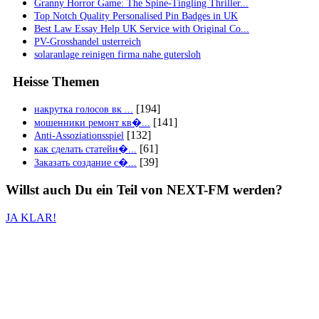
Granny Horror Game: The Spine-Tingling Thriller...
Top Notch Quality Personalised Pin Badges in UK
Best Law Essay Help UK Service with Original Co...
PV-Grosshandel usterreich
solaranlage reinigen firma nahe gutersloh
Heisse Themen
[194]
накрутка голосов вк ...
[141]
мошенники ремонт кв�...
[132]
Anti-Assoziationsspiel
[61]
как сделать статейн�...
[39]
Заказать создание с�...
Willst auch
Du
ein Teil von
NEXT-FM
werden?
JA KLAR!