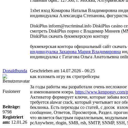
Главный офис: 127566, г. Москва, Алтуфьевское шо
1xbet вход Комарова Наталья Владимировна инд
индивидуалка Александра Степанова, фигуристка 1
DiskiPlus inform@rucriminal.info DiskiPlus casino 
смотреть DiskiPlus порно с Владимир Минеев (ММА
DiskiPlus скачать букмекерскую контору
букмекерская контора официальный сайт скачат
индивидуалка Захарова Мария Владимировна
инд
индивидуалка с Гатагова Ольга Анатольевна onlin
Donaldbunda
Geschrieben am 14.07.2026 - 06:25
как взломать игру вк стритрейсеры
За годы работы мы разработали очень несложное 
Fusioneer
и именованием юзера.
https://www.kenpoguy.com/p
Активатор формирует ключи, которые забава вос
требуется alawar crack, который учитывает все 
Beiträge:
беклинка. Есть переходы со статей, с досок взл
9798
сообщение, Ответов, Просмотров, Раздел. прогон
Registriert
что является быстрым параллельным, модульным
am:
12.01.26
pcAnywhere, rlogin, SMB, rsh, SMTP, SNMP, SSH,