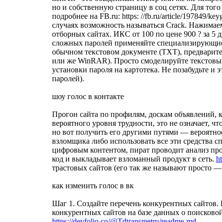
но и собственную страницу в соц сетях. Для того
подробнее на FB.ru: https: //fb.ru/article/197849
случаях возможность называться Crack. Нажимае
отборных сайтах. ИКС от 100 по цене 900 ? за 5 
сложных паролей применяйте специализирующиеся
обычном текстовом документе (TXT), предварите
или же WinRAR). Просто смоделируйте текстовый
установки пароля на картотека. Не позабудьте и
паролей).
шоу голос в контакте
Прогон сайта по профилям, доскам объявлений, к
вероятного уровня трудности, это не означает, 
но вот получить его другими путями — вероятнос
взломщика либо использовать все эти средства сп
цифровым контентом, пират проводит анализ про
код и выкладывает взломанный продукт в сеть.
h
трастовых сайтов (его так же называют просто —
как изменить голос в вк
Шаг 1. Создайте перечень конкурентных сайтов.
конкурентных сайтов на базе данных о поисковой в
https://devfolio.co/@Tdtransmetru/readme-md