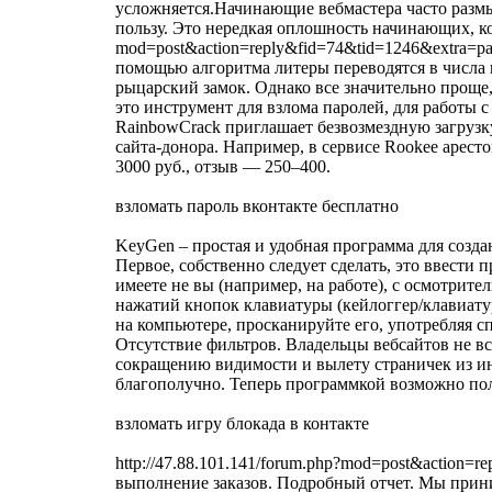
усложняется.Начинающие вебмастера часто разм
пользу. Это нередкая оплошность начинающих, кот
mod=post&action=reply&fid=74&tid=1246&extra=
помощью алгоритма литеры переводятся в числа 
рыцарский замок. Однако все значительно проще,
это инструмент для взлома паролей, для работы
RainbowCrack приглашает безвозмездную загруз
сайта-донора. Например, в сервисе Rookee арест
3000 руб., отзыв — 250–400.
взломать пароль вконтакте бесплатно
KeyGen – простая и удобная программа для созд
Первое, собственно следует сделать, это ввести 
имеете не вы (например, на работе), с осмотрите
нажатий кнопок клавиатуры (кейлоггер/клавиату
на компьютере, просканируйте его, употребляя с
Отсутствие фильтров. Владельцы вебсайтов не в
сокращению видимости и вылету страничек из ин
благополучно. Теперь программкой возможно пол
взломать игру блокада в контакте
http://47.88.101.141/forum.php?mod=post&action
выполнение заказов. Подробный отчет. Мы прини