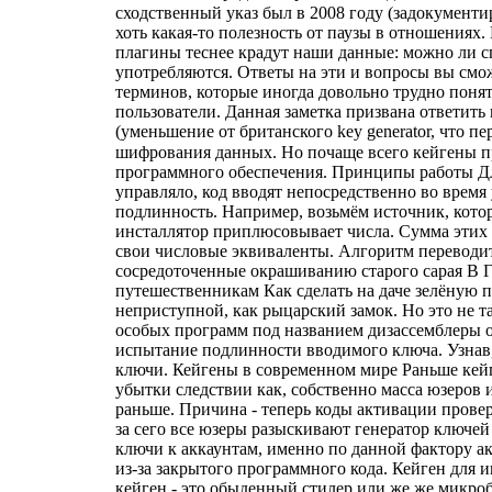
сходственный указ был в 2008 году (задокументи
хоть какая-то полезность от паузы в отношениях
плагины теснее крадут наши данные: можно ли спа
употребляются. Ответы на эти и вопросы вы смож
терминов, которые иногда довольно трудно понять
пользователи. Данная заметка призвана ответить 
(уменьшение от британского key generator, что п
шифрования данных. Но почаще всего кейгены п
программного обеспечения. Принципы работы Для 
управляло, код вводят непосредственно во время
подлинность. Например, возьмём источник, котор
инсталлятор приплюсовывает числа. Сумма этих 5
свои числовые эквиваленты. Алгоритм переводит 
сосредоточенные окрашиванию старого сарая В Г
путешественникам Как сделать на даче зелёную по
неприступной, как рыцарский замок. Но это не т
особых программ под названием дизассемблеры о
испытание подлинности вводимого ключа. Узнав, 
ключи. Кейгены в современном мире Раньше кейг
убытки следствии как, собственно масса юзеров 
раньше. Причина - теперь коды активации провер
за сего все юзеры разыскивают генератор ключей 
ключи к аккаунтам, именно по данной фактору акт
из-за закрытого программного кода. Кейген для 
кейген - это обыденный стилер или же же микроб