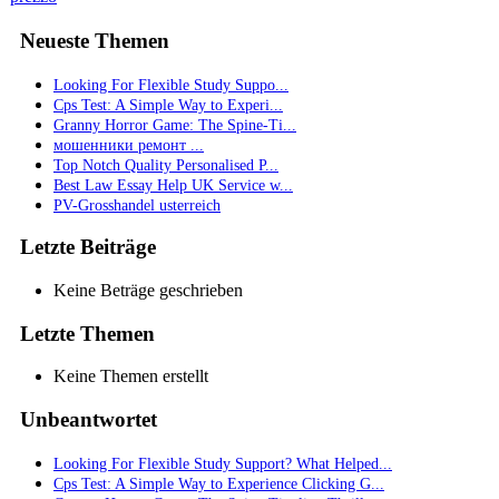
Neueste Themen
Looking For Flexible Study Suppo...
Cps Test: A Simple Way to Experi...
Granny Horror Game: The Spine-Ti...
мошенники ремонт ...
Top Notch Quality Personalised P...
Best Law Essay Help UK Service w...
PV-Grosshandel usterreich
Letzte Beiträge
Keine Beträge geschrieben
Letzte Themen
Keine Themen erstellt
Unbeantwortet
Looking For Flexible Study Support? What Helped...
Cps Test: A Simple Way to Experience Clicking G...