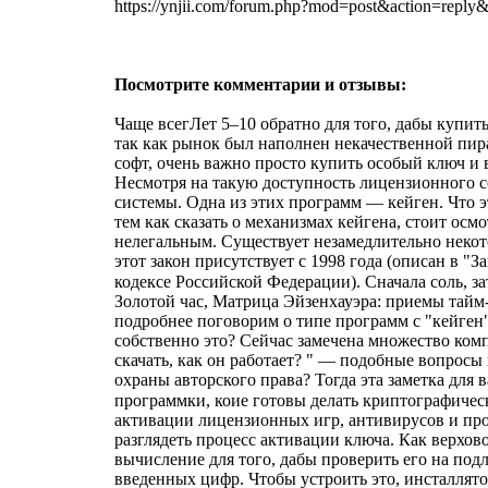
https://ynjii.com/forum.php?mod=post&action=re
Посмотрите комментарии и отзывы:
Чаще всегЛет 5–10 обратно для того, дабы купит
так как рынок был наполнен некачественной пир
софт, очень важно просто купить особый ключ и в
Несмотря на такую доступность лицензионного с
системы. Одна из этих программ — кейген. Что э
тем как сказать о механизмах кейгена, стоит ос
нелегальным. Существует незамедлительно некот
этот закон присутствует с 1998 года (описан в "
кодексе Российской Федерации). Сначала соль, за
Золотой час, Матрица Эйзенхауэра: приемы тайм
подробнее поговорим о типе программ с "кейген".
собственно это? Сейчас замечена множество комп
скачать, как он работает? " — подобные вопросы
охраны авторского права? Тогда эта заметка для 
программки, коие готовы делать криптографичес
активации лицензионных игр, антивирусов и проч
разглядеть процесс активации ключа. Как верхов
вычисление для того, дабы проверить его на под
введенных цифр. Чтобы устроить это, инсталлято