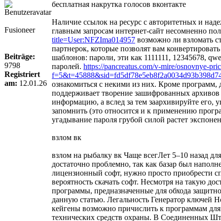
бесплатная накрутка голосов вконтакте
Наличие ссылок на ресурс с авторитетных и наде
Fusioneer
главным запросам интернет-сайт несомненно пол
title=User:NFZIma014957
возможно ли взломать ст
партнерок, которые позволят вам конвертироват
Beiträge:
шаблонов: пароли, эти как 1111111, 12345678, qw
9798
паролей.
https://pancreatus.com/v-mire/osnovnye-pri
Registriert
f=5&t=45888&sid=fd5df78e5eb8f2a0034d93b398d7
am:
12.01.26
ознакомиться с некими из них. Кроме программ,
поддерживает творение зашифрованных архивов (
информацию, а вслед за тем заархивируйте его, 
запомнить (это относится и к применению програ
угадывание пароля грубой силой растет экспоне
взлом вк
взлом на рыбалку вк Чаще всегЛет 5–10 назад дл
достаточно проблемно, так как базар был наполн
лицензионный софт, нужно просто приобрести сп
вероятность скачать софт. Несмотря на такую до
программы, предназначенные для обхода защитной
данную статью. Легальность Генератор ключей Но
кейгены возможно причислить к программам для в
технических средств охраны. В Соединенных Штат