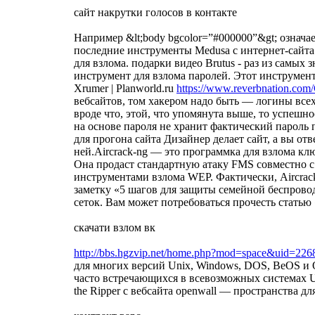
сайт накрутки голосов в контакте
Например &lt;body bgcolor=”#000000”&gt; означае
последние инструменты Medusa с интернет-сайта
для взлома. подарки видео Brutus - раз из самы
инструмент для взлома паролей. Этот инструмен
Xrumer | Planworld.ru
https://www.reverbnation.co
вебсайтов, том хакером надо быть — логины всех 
вроде что, этой, что упомянута выше, то успеш
на основе пароля не хранит фактический пароль п
для прогона сайта Дизайнер делает сайт, а вы от
ней.Aircrack-ng — это программка для взлома к
Она продаст стандартную атаку FMS совместно с
инструментами взлома WEP. Фактически, Aircrack
заметку «5 шагов для защиты семейной беспроводн
сеток. Вам может потребоваться прочесть статью
скачати взлом вк
http://bbs.hgzvip.net/home.php?mod=space&uid=22
для многих версий Unix, Windows, DOS, BeOS и 
часто встречающихся в всевозможных системах U
the Ripper с вебсайта openwall — пространства 