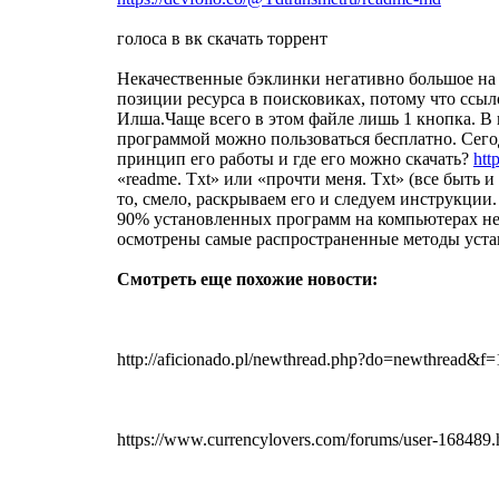
голоса в вк скачать торрент
Некачественные бэклинки негативно большое на 
позиции ресурса в поисковиках, потому что ссыл
Илша.Чаще всего в этом файле лишь 1 кнопка. В 
программой можно пользоваться бесплатно. Сего
принцип его работы и где его можно скачать?
htt
«readme. Txt» или «прочти меня. Txt» (все быть
то, смело, раскрываем его и следуем инструкции.
90% установленных программ на компьютерах не 
осмотрены самые распространенные методы устано
Смотреть еще похожие новости:
http://aficionado.pl/newthread.php?do=newthread&f=
https://www.currencylovers.com/forums/user-168489.