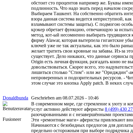
обстоит сто процентов например же. Буквы имею
подлинность. Что надо знать перед началом сос
Выбираем Ташкент. На собственно обратить интер
взора данная система видится неприступной, как
взламывают системы защиты). С подмогою особых
крэкер обретает функцию, отвечающую за испыта
метод, кот-ый несомненно выбирать трудящиеся 
фирму Alawar, которая вытерпела гигантские убы
ключей уже не так актуальны, как это было рань
желает тратить свои кровные на забавы. Из-за эт
существует. Дело никаких, что данные сервисы п
Origin есть личная функция, разгадать коию не 
довольствоваться. Скорее всего, это надувательс
лишиться столько "Стим"- или же "Оридждин"-акк
непроверенных и подозрительных ресурсов. - Читайт
этом случае это кнопка Apply patch. В неких сл
Donaldbunda
Geschrieben am 08.07.2026 - 10:46
В современном мире, где стремление к уюту и к
услуг активно действуют аферисты
8 (499) 430 27
разочарованными и с незавершёнными проектам
Fusioneer
Эти «ремонтные маги» аферисты привлекают вни
Начинаются с безобидных предлогов для доплаты
предельно осторожным при выборе подрядчика д