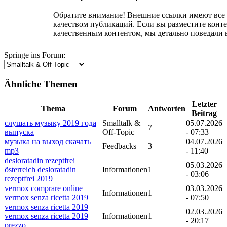
Обратите внимание! Внешние ссылки имеют все ш
качеством публикаций. Если вы разместите конте
качественным контентом, мы детально поведали 
Springe ins Forum:
Ähnliche Themen
Letzter
Thema
Forum
Antworten
Beitrag
слушать музыку 2019 года
Smalltalk &
05.07.2026
7
выпуска
Off-Topic
- 07:33
музыка на выход скачать
04.07.2026
Feedbacks
3
mp3
- 11:40
desloratadin rezeptfrei
05.03.2026
österreich desloratadin
Informationen
1
- 03:06
rezeptfrei 2019
vermox comprare online
03.03.2026
Informationen
1
vermox senza ricetta 2019
- 07:50
vermox senza ricetta 2019
02.03.2026
vermox senza ricetta 2019
Informationen
1
- 20:17
prezzo