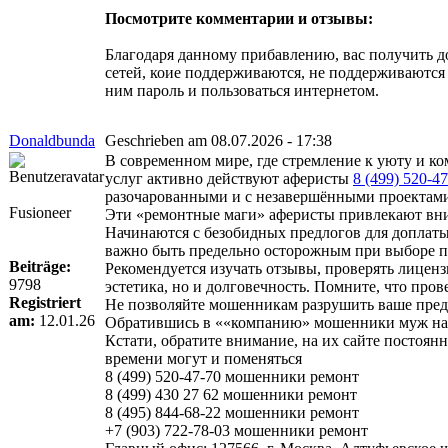
Посмотрите комментарии и отзывы:
Благодаря данному прибавлению, вас получить до
сетей, коие поддерживаются, не поддерживаются
ним пароль и пользоваться интернетом.
Donaldbunda
Geschrieben am 08.07.2026 - 17:38
В современном мире, где стремление к уюту и к
услуг активно действуют аферисты
8 (499) 520-47
разочарованными и с незавершёнными проектам
Fusioneer
Эти «ремонтные маги» аферисты привлекают вни
Начинаются с безобидных предлогов для доплаты
важно быть предельно осторожным при выборе п
Beiträge:
Рекомендуется изучать отзывы, проверять лицензи
9798
эстетика, но и долговечность. Помните, что пр
Registriert
Не позволяйте мошенникам разрушить ваше предс
am:
12.01.26
Обратившись в ««компанию» мошенники муж на ча
Кстати, обратите внимание, на их сайте постоя
времени могут и поменяться
8 (499) 520-47-70 мошенники ремонт
8 (499) 430 27 62 мошенники ремонт
8 (495) 844-68-22 мошенники ремонт
+7 (903) 722-78-03 мошенники ремонт