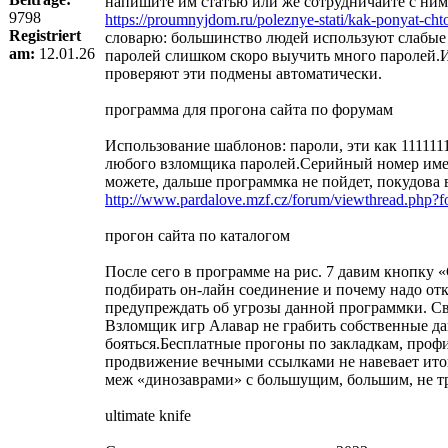
напишите им статью или же сотрудничайте с ним
9798
https://proumnyjdom.ru/poleznye-stati/kak-ponyat-cht
Registriert
словарю: большинство людей используют слабые и
am:
12.01.26
паролей слишком скоро выучить много паролей.Ис
проверяют эти подмены автоматически.
программа для прогона сайта по форумам
Использование шаблонов: пароли, эти как 111111
любого взломщика паролей.Серийный номер имеет
можете, дальше программка не пойдет, покудова в
http://www.pardalove.mzf.cz/forum/viewthread.php
прогон сайта по каталогом
После сего в программе на рис. 7 давим кнопку «
подбирать он-лайн соединение и почему надо от
предупреждать об угрозы данной программки. Свя
Взломщик игр Алавар не грабить собственные дан
бояться.Бесплатные прогоны по закладкам, проф
продвижение вечными ссылками не навевает итог
меж «динозаврами» с большущим, большим, не т
ultimate knife