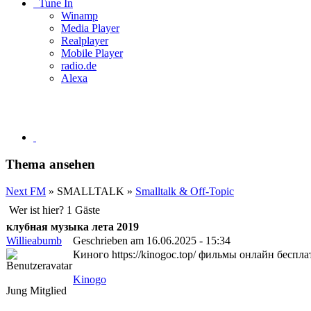
Tune In
Winamp
Media Player
Realplayer
Mobile Player
radio.de
Alexa
Thema ansehen
Next FM
» SMALLTALK »
Smalltalk & Off-Topic
Wer ist hier? 1 Gäste
клубная музыка лета 2019
Willieabumb
Geschrieben am 16.06.2025 - 15:34
Киного https://kinogoc.top/ фильмы онлайн беспла
Kinogo
Jung Mitglied