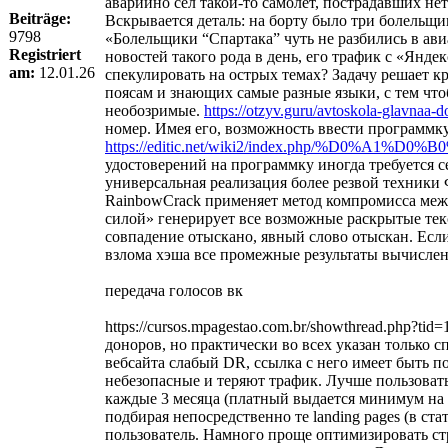
аварийно сел такой-то самолет, пострадавших не
Beiträge:
Вскрывается деталь: на борту было три болельщ
9798
«Болельщики “Спартака” чуть не разбились в авиа
Registriert
новостей такого рода в день, его трафик с «Янд
am:
12.01.26
спекулировать на острых темах? Задачу решает к
поясам и знающих самые разные языки, с тем чт
необозримые.
https://otzyv.guru/avtoskola-glavnaa-
номер. Имея его, возможность ввести программк
https://editic.net/wiki2/index.php/%
удостоверений на программку иногда требуется 
универсальная реализация более резвой техник
RainbowCrack применяет метод компромисса меж
силой» генерирует все возможные раскрытые текс
совпадение отыскано, явный слово отыскан. Если
взлома хэша все промежные результаты вычисле
передача голосов вк
https://cursos.mpagestao.com.br/showthread.php?
доноров, но практически во всех указан только 
вебсайта слабый DR, ссылка с него имеет быть п
небезопасные и теряют трафик. Лучше пользовать
каждые 3 месяца (платный выдается минимум на 
подбирая непосредственно те landing pages (в с
пользователь. Намного проще оптимизировать ст