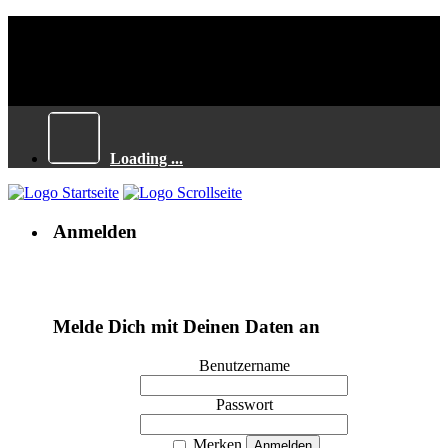
Loading ...
Anmelden
Melde Dich mit Deinen Daten an
Benutzername
Passwort
Merken