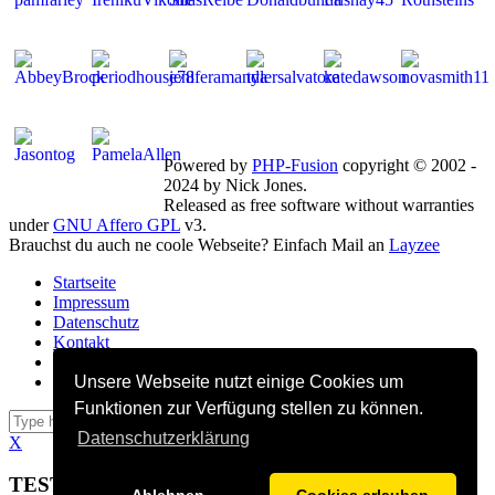
Mitglieder gesamt: 264 | Neu dabei:
MaryLois
Powered by
PHP-Fusion
copyright © 2002 -
2024 by Nick Jones.
Released as free software without warranties
under
GNU Affero GPL
v3.
Brauchst du auch ne coole Webseite? Einfach Mail an
Layzee
Startseite
Impressum
Datenschutz
Kontakt
FB Gruppe
FB Seite
Unsere Webseite nutzt einige Cookies um
Funktionen zur Verfügung stellen zu können.
go
Datenschutzerklärung
X
TEST POPUP