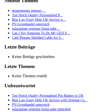
Neueste Themen
мошенники ремонт ...
Top Notch Quality Personalised P...
Best Law Essay Help UK Service w...
PV-Grosshandel usterreich
solaranlage reinigen firma nahe ...
Can I Pay Someone To Do My GED E...
Cat6 Plenum Shielded Cable for S...
Letzte Beiträge
Keine Beträge geschrieben
Letzte Themen
Keine Themen erstellt
Unbeantwortet
Top Notch Quality Personalised Pin Badges in UK
Best Law Essay Help UK Service with Original Co...
PV-Grosshandel usterreich
solaranlage reinigen firma nahe gutersloh