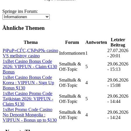
Springe ins Forum:
Ähnliche Themen
Letzter
Thema
Forum
Antworten
Beitrag
РјРµР»СЃС‚СЂРѕР№ casino
27.07.2026
Informationen
1
VS mellstroy casino
- 20:01
1xBet Casino Bonus Code
Smalltalk &
29.06.2026
2026: VIPFUN - Claim €130
5
Off-Topic
- 15:13
Bonus
1xBet Casino Bonus Code
Smalltalk &
29.06.2026
Korea : VIPFUN - Sign Up
4
Off-Topic
- 15:08
Bonus $130
1xBet Casino Promo Code
Smalltalk &
29.06.2026
Tajikistan 2026: VIPFUN -
5
Off-Topic
- 14:44
Claim $130
1xBet Promo Code Casino
Smalltalk &
29.06.2026
No Deposit Mongolia :
4
Off-Topic
- 14:24
VIPFUN - Bonus up to $130