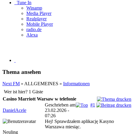
Tune In
Winamp
Media Player
Realplayer
Mobile Player
radio.de
Alexa
Thema ansehen
Next FM
» ALLGEMEINES »
Informationen
Wer ist hier? 1 Gäste
Casino Marriott Warsaw w telefonie
Geschrieben am
#1
DanielAcele
23.02.2026 -
07:26
Hej! Sprawdzałem aplikację Kasyno
Warszawa miesiąc.
Neuling