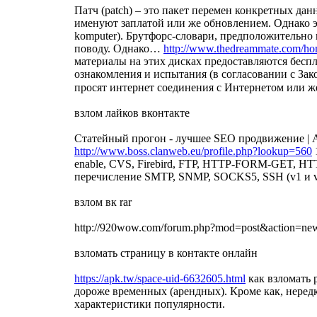
Патч (patch) – это пакет перемен конкретных д
именуют заплатой или же обновлением. Однако э
komputer). Брутфорс-словари, предположительно 
поводу. Однако…
http://www.thedreammate.com/ho
материалы на этих дисках предоставляются беспл
ознакомления и испытания (в согласовании с За
просят интернет соединения с Интернетом или ж
взлом лайков вконтакте
Статейный прогон - лучшее SEO продвижение | A
http://www.boss.clanweb.eu/profile.php?lookup=560
enable, CVS, Firebird, FTP, HTTP-FORM-GET, 
перечисление SMTP, SNMP, SOCKS5, SSH (v1 и v2)
взлом вк rar
http://920wow.com/forum.php?mod=post&action=ne
взломать страницу в контакте онлайн
https://apk.tw/space-uid-6632605.html
как взломать 
дороже временных (арендных). Кроме как, нередк
характеристики популярности.