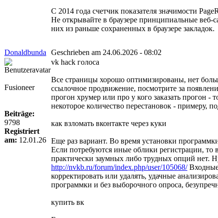
С 2014 года счетчик показателя значимости Page
Не открывайте в браузере принципиальные веб-са
них из раньше сохраненных в браузере закладок.
Donaldbunda
Geschrieben am 24.06.2026 - 08:02
vk hack голоса
Все страницы хорошо оптимизированы, нет большо
Fusioneer
ссылочное продвижение, посмотрите за появлени
прогон хрумер или про у кого заказать прогон - 
некоторое количество перестановок - примеру, п
Beiträge:
9798
как взломать вконтакте через куки
Registriert
am:
12.01.26
Еще раз вариант. Во время установки программки
Если потребуются иные облики регистрации, то в 
практически заумных либо трудных опций нет. Ну
http://nvkb.ru/forum/index.php/user/105068/
Входные 
корректировать или удалять, удачные анализиро
программки и без выборочного опроса, безупречн
купить вк