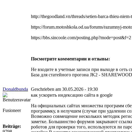
http://thegoodland.vn/threads/setien-barca-thieu-niem-
https://forum.motoshkola.od.ua/forums/razumnyj-motoc
https://bbs.sincoole.com/posting.php?mode=post&f=2
Посмотрите комментарии и отзывы:
Не входите в учетные записи при выходе в сеть 
База для статейного прогона JK2 - SHAREWOOD
Donaldbunda
Geschrieben am 30.05.2026 - 19:30
как ускорить индексацию сайта в google
На официальных сайтах множества программ сбере
Fusioneer
программку, в нелучшем (случае при удалении со
Возможно совмещение нескольких методик регистр
заметке. Большинство форумов закрывают ссылки,
Beiträge:
роботов для проверки того, используются ли па
9798