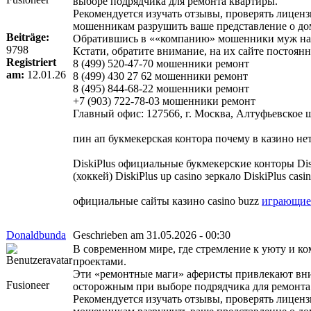
выборе подрядчика для ремонта квартиры.
Рекомендуется изучать отзывы, проверять лиценз
мошенникам разрушить ваше представление о до
Beiträge:
Обратившись в ««компанию» мошенники муж на ча
9798
Кстати, обратите внимание, на их сайте постоя
Registriert
8 (499) 520-47-70 мошенники ремонт
am:
12.01.26
8 (499) 430 27 62 мошенники ремонт
8 (495) 844-68-22 мошенники ремонт
+7 (903) 722-78-03 мошенники ремонт
Главный офис: 127566, г. Москва, Алтуфьевское шо
пин ап букмекерская контора почему в казино не
DiskiPlus официальные букмекерские конторы Dis
(хоккей) DiskiPlus up casino зеркало DiskiPlus casi
официальные сайты казино casino buzz
играющие 
Donaldbunda
Geschrieben am 31.05.2026 - 00:30
В современном мире, где стремление к уюту и к
проектами.
Эти «ремонтные маги» аферисты привлекают вни
Fusioneer
осторожным при выборе подрядчика для ремонта
Рекомендуется изучать отзывы, проверять лиценз