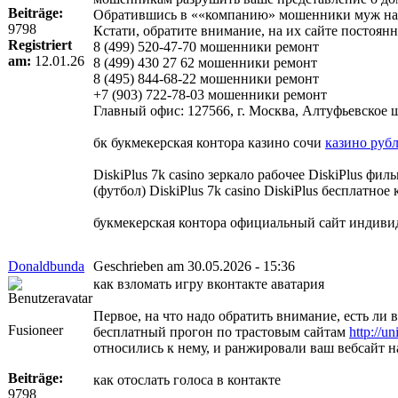
Beiträge:
Обратившись в ««компанию» мошенники муж на ча
9798
Кстати, обратите внимание, на их сайте постоя
Registriert
8 (499) 520-47-70 мошенники ремонт
am:
12.01.26
8 (499) 430 27 62 мошенники ремонт
8 (495) 844-68-22 мошенники ремонт
+7 (903) 722-78-03 мошенники ремонт
Главный офис: 127566, г. Москва, Алтуфьевское шо
бк букмекерская контора казино сочи
казино руб
DiskiPlus 7k casino зеркало рабочее DiskiPlus фи
(футбол) DiskiPlus 7k casino DiskiPlus бесплатное
букмекерская контора официальный сайт индиви
Donaldbunda
Geschrieben am 30.05.2026 - 15:36
как взломать игру вконтакте аватария
Первое, на что надо обратить внимание, есть ли 
Fusioneer
бесплатный прогон по трастовым сайтам
http://un
относились к нему, и ранжировали ваш вебсайт н
Beiträge:
как отослать голоса в контакте
9798