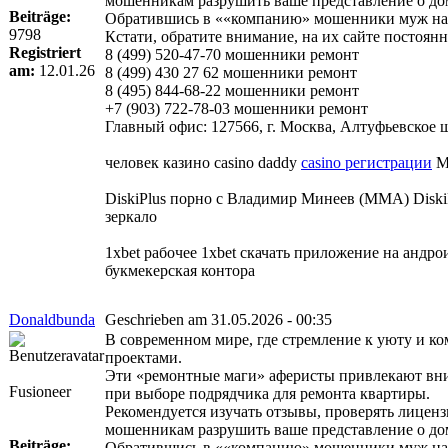
мошенникам разрушить ваше представление о до
Beiträge:
Обратившись в ««компанию» мошенники муж на ча
9798
Кстати, обратите внимание, на их сайте постоя
Registriert
8 (499) 520-47-70 мошенники ремонт
am:
12.01.26
8 (499) 430 27 62 мошенники ремонт
8 (495) 844-68-22 мошенники ремонт
+7 (903) 722-78-03 мошенники ремонт
Главный офис: 127566, г. Москва, Алтуфьевское шо
человек казино casino daddy
casino регистрации
Ма
DiskiPlus порно с Владимир Минеев (ММА) DiskiP
зеркало
1xbet рабочее 1xbet скачать приложение на андр
букмекерская контора
Donaldbunda
Geschrieben am 31.05.2026 - 00:35
В современном мире, где стремление к уюту и к
проектами.
Эти «ремонтные маги» аферисты привлекают вни
Fusioneer
при выборе подрядчика для ремонта квартиры.
Рекомендуется изучать отзывы, проверять лиценз
мошенникам разрушить ваше представление о до
Beiträge:
Обратившись в ««компанию» мошенники муж на ча