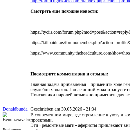
http://forum.ugmk-telecom.ru/index.php?action=profi
Смотреть еще похожие новости:
https://tyciis.com/forum.php?mod=post&action=r
https://killbaidu.us/forum/member.php?action=profil
https://www.community.theheadculture.com/showth
Посмотрите комментарии и отзывы:
Главная задача прибавленья – применить ходе г
служебных знаков. После опций можно запустить
Поисковики паролей возможно применить для все
Donaldbunda
Geschrieben am 30.05.2026 - 21:34
В современном мире, где стремление к уюту и к
проектами.
Эти «ремонтные маги» аферисты привлекают вни
Fusioneer