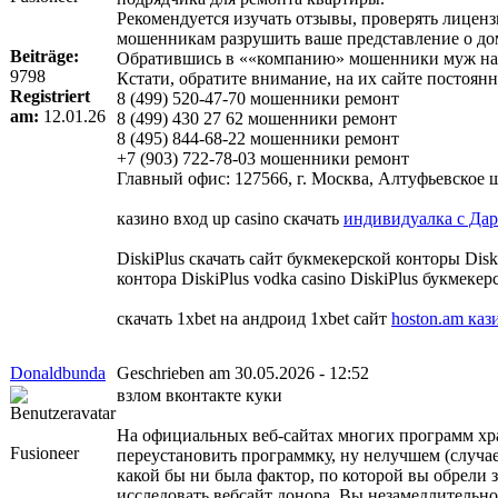
Рекомендуется изучать отзывы, проверять лиценз
мошенникам разрушить ваше представление о до
Beiträge:
Обратившись в ««компанию» мошенники муж на ча
9798
Кстати, обратите внимание, на их сайте постоя
Registriert
8 (499) 520-47-70 мошенники ремонт
am:
12.01.26
8 (499) 430 27 62 мошенники ремонт
8 (495) 844-68-22 мошенники ремонт
+7 (903) 722-78-03 мошенники ремонт
Главный офис: 127566, г. Москва, Алтуфьевское шо
казино вход up casino скачать
индивидуалка с Дар
DiskiPlus скачать сайт букмекерской конторы Diski
контора DiskiPlus vodka casino DiskiPlus букмеке
скачать 1xbet на андроид 1xbet сайт
hoston.am каз
Donaldbunda
Geschrieben am 30.05.2026 - 12:52
взлом вконтакте куки
На официальных веб-сайтах многих программ хран
Fusioneer
переустановить программку, ну нелучшем (случае
какой бы ни была фактор, по которой вы обрели 
исследовать вебсайт донора. Вы незамедлительно