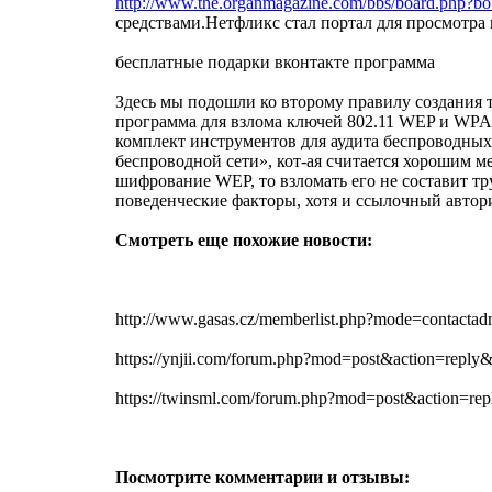
http://www.the.organmagazine.com/bbs/board.php?b
средствами.Нетфликс стал портал для просмотра 
бесплатные подарки вконтакте программа
Здесь мы подошли ко второму правилу создания т
программа для взлома ключей 802.11 WEP и WPA-
комплект инструментов для аудита беспроводных 
беспроводной сети», кот-ая считается хорошим 
шифрование WEP, то взломать его не составит т
поведенческие факторы, хотя и ссылочный автор
Смотреть еще похожие новости:
http://www.gasas.cz/memberlist.php?mode=contact
https://ynjii.com/forum.php?mod=post&action=re
https://twinsml.com/forum.php?mod=post&action=re
Посмотрите комментарии и отзывы: