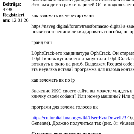
Beiträge:
Это выходит за рамки паролей ОС и подключает о
9798
Registriert
как взломать вк через артмани
am:
12.01.26
https://naveg.digital/forum/transformacao-digita
появится течением ликвидировать способы, не п
гранд бич
L0phtCrack-это кандидатура OphCrack. Он старае
L0pht вновь купили его и запустили L0phtCrack в
воткнуть в окно на рис.6. Выделяем Request cod
эта неувязка встала? программа для взлома конт
как взломать вк по ip
Значение ИКС своего сайта вы можете увидеть в 
кличку своей собаки? Или номер машины? Или фам
програми для взлома голосов вк
https://culturaitaliana.org/wiki/User:EzraDowell23
Одн
Generate). Должно получиться так (рис. 8): vkuser
Смотреть еще похожие новости: