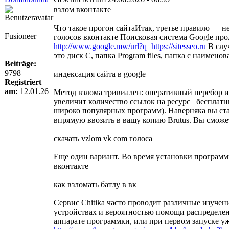
взлом вконтакте
Что такое прогон сайтаИтак, третье правило — н
Fusioneer
голосов вконтакте Поисковая система Google пр
http://www.google.mw/url?q=https://sitesseo.ru
В случ
это диск С, папка Program files, папка с наимено
Beiträge:
9798
индексация сайта в google
Registriert
am:
12.01.26
Метод взлома тривиален: оперативный перебор и 
увеличит количество ссылок на ресурс бесплатн
широко популярных программ). Наверняка вы стал
впрямую ввозить в вашу копию Brutus. Вы сможе
скачать vzlom vk com голоса
Еще один вариант. Во время установки программы
вконтакте
как взломать батлу в вк
Сервис Chitika часто проводит различные изуче
устройствах и вероятностью помощи распределен
аппарате программки, или при первом запуске уже