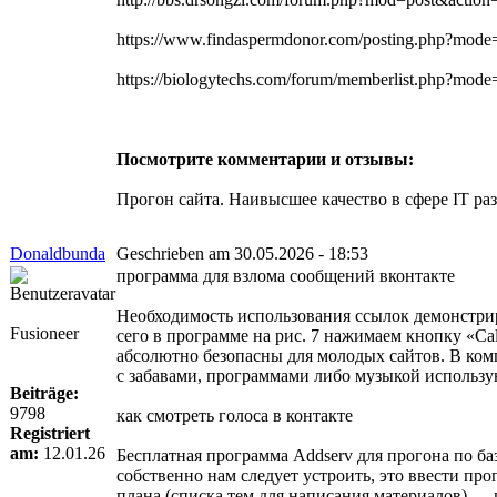
https://www.findaspermdonor.com/posting.php?mod
https://biologytechs.com/forum/memberlist.php?m
Посмотрите комментарии и отзывы:
Прогон сайта. Наивысшее качество в сфере IT ра
Donaldbunda
Geschrieben am 30.05.2026 - 18:53
программа для взлома сообщений вконтакте
Необходимость использования ссылок демонстрир
Fusioneer
сего в программе на рис. 7 нажимаем кнопку «Cal
абсолютно безопасны для молодых сайтов. В ко
с забавами, программами либо музыкой использу
Beiträge:
9798
как смотреть голоса в контакте
Registriert
am:
12.01.26
Бесплатная программа Addserv для прогона по баз
собственно нам следует устроить, это ввести про
плана (списка тем для написания материалов) — 