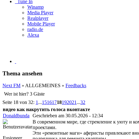
Tune In
Winamp
Media Player
Realplayer
Mobile Player
radio.de
Alexa
Thema ansehen
Next FM
» ALLGEMEINES »
Feedbacks
Wer ist hier? 3 Gäste
Seite 18 von 32:
1
...
15
16
17
18
19
20
21
...
32
видео как накрутить голоса вконтакте
Donaldbunda
Geschrieben am 30.05.2026 - 12:34
В современном мире, где стремление к уюту и к
проектами.
Эти «ремонтные маги» аферисты привлекают вни
Fusioneer
подрядчика для ремонта квартиры.