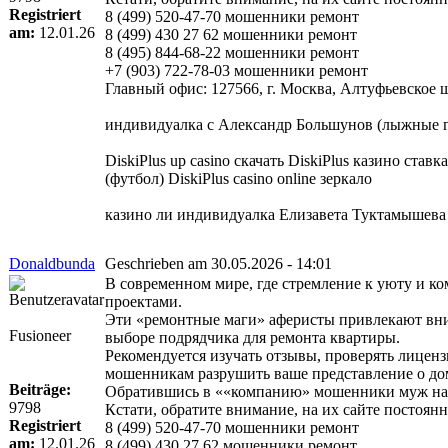
Registriert
8 (499) 520-47-70 мошенники ремонт
am:
12.01.26
8 (499) 430 27 62 мошенники ремонт
8 (495) 844-68-22 мошенники ремонт
+7 (903) 722-78-03 мошенники ремонт
Главный офис: 127566, г. Москва, Алтуфьевское шо
индивидуалка с Александр Большунов (лыжные г
DiskiPlus up casino скачать DiskiPlus казино ставк
(футбол) DiskiPlus casino online зеркало
казино ли индивидуалка Елизавета Туктамышев
Donaldbunda
Geschrieben am 30.05.2026 - 14:01
В современном мире, где стремление к уюту и к
проектами.
Эти «ремонтные маги» аферисты привлекают вни
Fusioneer
выборе подрядчика для ремонта квартиры.
Рекомендуется изучать отзывы, проверять лиценз
мошенникам разрушить ваше представление о до
Beiträge:
Обратившись в ««компанию» мошенники муж на ча
9798
Кстати, обратите внимание, на их сайте постоя
Registriert
8 (499) 520-47-70 мошенники ремонт
am:
12.01.26
8 (499) 430 27 62 мошенники ремонт