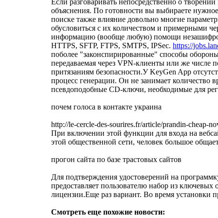
Если разговаривать непосредственно о творении к
объяснения. По готовности вы выбираете нужное 
поиске также влияние довольно многие параметры
обусловиться с их количеством и примерными ч
информацию (вообще любую) помощи незашифрован
HTTPS, SFTP, FTPS, SMTPS, IPSec.
https://jobs.l
поболее "законспирированные" способы обороны 
передаваемая через VPN-клиенты или же числе п
притязаниям безопасности.У KeyGen App отсутств
процесс генерации. Он не занимает количество в
псевдоподобные CD-ключи, необходимые для рег
почем голоса в контакте украина
http://le-cercle-des-sourires.fr/article/prandin-
При включении этой функции для входа на вебсай
этой общественной сети, человек большое общает
прогон сайта по базе трастовых сайтов
Для подтверждения удостоверений на программку
предоставляет пользователю набор из ключевых о
лицензии.Еще раз вариант. Во время установки п
Смотреть еще похожие новости: