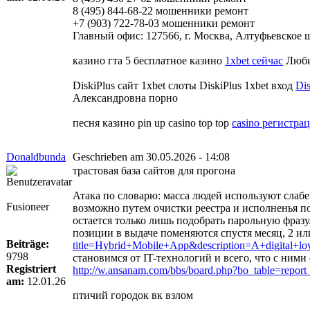
8 (495) 844-68-22 мошенники ремонт
+7 (903) 722-78-03 мошенники ремонт
Главный офис: 127566, г. Москва, Алтуфьевское шо
казино гта 5 бесплатное казино
1xbet сейчас
Люби
DiskiPlus сайт 1xbet слоты DiskiPlus 1xbet вход
Di
Александровна порно
песня казино pin up casino top top
casino регистра
Donaldbunda
Geschrieben am 30.05.2026 - 14:08
трастовая база сайтов для прогона
Атака по словарю: масса людей используют слабе
Fusioneer
возможно путем очистки реестра и исполненья 
остается только лишь подобрать парольную фразу.
позиции в выдаче поменяются спустя месяц, 2 и
Beiträge:
title=Hybrid+Mobile+App&description=A+digital+l
9798
становимся от IT-технологий и всего, что с ним
Registriert
http://w.ansanam.com/bbs/board.php?bo_table=repor
am:
12.01.26
птичий городок вк взлом