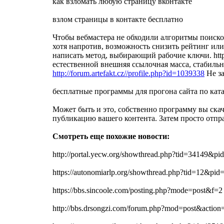
как взломать любую страницу вконтакте
взлом страницы в контакте бесплатно
Чтобы вебмастера не обходили алгоритмы поиско
хотя напротив, возможность снизить рейтинг ил
написать метод, выбирающий рабочие ключи. http
естественной внешняя ссылочная масса, стабильна
http://forum.artefakt.cz//profile.php?id=1039338
Не за
бесплатные программы для прогона сайта по кат
Может быть и это, собственно программу вы скач
публикацию вашего контента. Затем просто отпра
Смотреть еще похожие новости:
http://portal.yecw.org/showthread.php?tid=34149&p
https://autonomiarlp.org/showthread.php?tid=12&pi
https://bbs.sincoole.com/posting.php?mode=post&f=2
http://bbs.drsongzi.com/forum.php?mod=post&actio