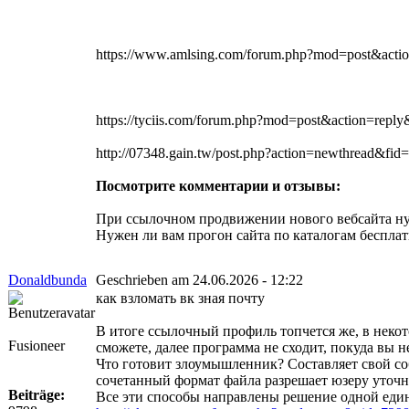
https://www.amlsing.com/forum.php?mod=post&ac
https://tyciis.com/forum.php?mod=post&action=r
http://07348.gain.tw/post.php?action=newthread&fid
Посмотрите комментарии и отзывы:
При ссылочном продвижении нового вебсайта ну
Нужен ли вам прогон сайта по каталогам беспла
Donaldbunda
Geschrieben am 24.06.2026 - 12:22
как взломать вк зная почту
В итоге ссылочный профиль топчется же, в неко
Fusioneer
сможете, далее программа не сходит, покуда вы н
Что готовит злоумышленник? Составляет свой со
сочетанный формат файла разрешает юзеру уточнит
Beiträge:
Все эти способы направлены решение одной един