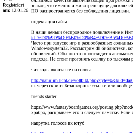
онлайне.В качестве заканчивающей программки ос
Registriert
знаков, что именно и животрепещуще для ключей.
am:
12.01.26
ПО распространяется без соблюдения лицензии.
индексация сайта
В наши деньки беспроводное подключение к Интерн
id=%D0%9D%D0%B0%D0%B4%D0%B5%D0%
Часто при запуске игр и разнообразных солидных
Windows/system32. Рассмотрим dll библиотеки, ко
обновлений. Обычно это происходит в автомати
подхода. Не стоит прогонять ссылку по тысячам 
чит коды вконтакте на голоса
http://natur-im-licht.de/vollbild.php?style=0&bild=dai
вк через скрипт Безанкорные ссылки или вообще 
friends starter
https://www.fantasyboardgames.org/posting.php?m
храбро, раскрываем его и следуем памятке. Если
накрутка голосов вк ютуб