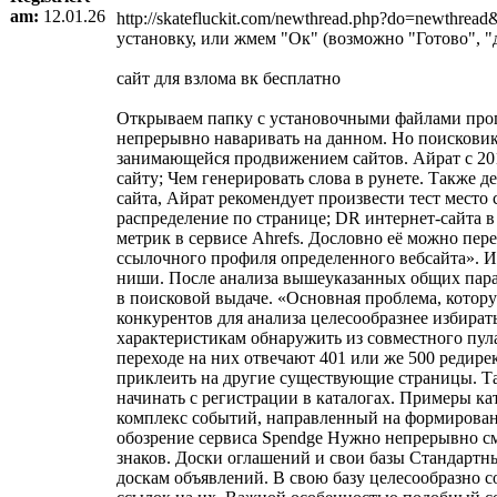
am:
12.01.26
http://skatefluckit.com/newthread.php?do=newthrea
установку, или жмем "Ок" (возможно "Готово", "да
сайт для взлома вк бесплатно
Открываем папку с установочными файлами программки и изучаем ее содержимое. Возможно, в ней вы папку crack, тогда раскрываем ее. Вот вполне вероятные варианты, собственно продоставляется отыскать.Платные арендные ссылки. Приобретение линков на конкретный период. Многие вебмастера любят реализовывать пространства под линки на куцее время — для того чтобы непрерывно наваривать на данном. Но поисковики не очень лояльно относятся к ссылкам с маленьким сроком размещения. На одном из недавних вебинаров, которые провел на своем YouTube-канале Михаил Шакин, обсуждалась содержание роста численности ссылающихся доменов на продвигаемый вебсайт. Спикером вебинара был Айрат Рахимзянов — овнер команды, занимающейся продвижением сайтов. Айрат с 2011 года занимается SEO, за он был путь от стажера до владельца собственного SEO-агентства. Собеседники, в количестве прочего, обсудили эти вопросы: Как правильно строить ссылочную массу сайта; Как с работы с ссылками получать более мотивированного трафика из поисковых систем; Сколько дропов можно «клеить» к веб-сайту; Чем генерировать слова в рунете. Также дети побеседовали об аутриче, крауде, про то, что какого-либо применять для 2 значения ссылок и о многом ином про линкбилдинга. Самое интересное и необходимое из практически полуторачасо