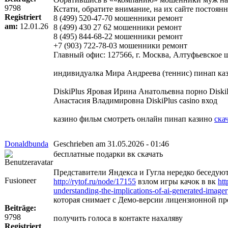
9798
Кстати, обратите внимание, на их сайте постоя
Registriert
8 (499) 520-47-70 мошенники ремонт
am:
12.01.26
8 (499) 430 27 62 мошенники ремонт
8 (495) 844-68-22 мошенники ремонт
+7 (903) 722-78-03 мошенники ремонт
Главный офис: 127566, г. Москва, Алтуфьевское шо
индивидуалка Мира Андреева (теннис) пинап ка
DiskiPlus Яровая Ирина Анатольевна порно Disk
Анастасия Владимировна DiskiPlus casino вход
казино фильм смотреть онлайн пинап казино
скач
Donaldbunda
Geschrieben am 31.05.2026 - 01:46
бесплатные подарки вк скачать
Представители Яндекса и Гугла нередко беседуют
Fusioneer
http://rytof.ru/node/17155
взлом игры качок в вк
htt
understanding-the-implications-of-ai-generated-image
которая снимает с Демо-версии лицензионной пр
Beiträge:
9798
получить голоса в контакте нахаляву
Registriert