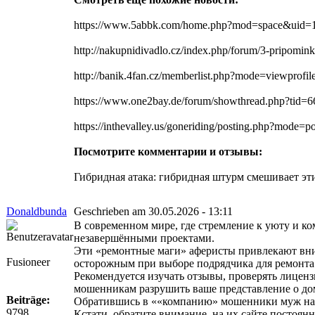
https://www.5abbk.com/home.php?mod=space&uid=
http://nakupnidivadlo.cz/index.php/forum/3-pripomi
http://banik.4fan.cz/memberlist.php?mode=viewpr
https://www.one2bay.de/forum/showthread.php?tid
https://inthevalley.us/goneriding/posting.php?mode=p
Посмотрите комментарии и отзывы:
Гибридная атака: гибридная штурм смешивает эти
Donaldbunda
Geschrieben am 30.05.2026 - 13:11
В современном мире, где стремление к уюту и к
незавершёнными проектами.
Эти «ремонтные маги» аферисты привлекают вни
Fusioneer
осторожным при выборе подрядчика для ремонта
Рекомендуется изучать отзывы, проверять лиценз
мошенникам разрушить ваше представление о до
Beiträge:
Обратившись в ««компанию» мошенники муж на ча
9798
Кстати, обратите внимание, на их сайте постоя