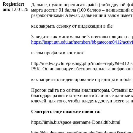
Registriert
Дальше, нужно переписать patch (либо другой фай
am:
12.01.26
марта достиг 91 балла (100 баллов – наивысший с
разработчиками Alawar, дальнейший взлом имеет
как закрыть ссылку от индексации в dle
Заведите как минимальное 3 почтовых ящика на р
https://inspt.utn.edu.ar/members/bbgatecom0412/activ
взлом профиля в контакте
http://medway.club/posting.php?mode=reply&t=412
PSK. Он анализирует беспроводные зашифрованны
как запретить индексирование страницы в robots t
Прогон сайта по сайтам анализаторам. Отзывы к
благодаря развитию технологий личные данные мо
ключей, для того, чтобы владеть доступ всего 
Смотреть еще похожие новости:
https://iimla.biz/space-username-Donaldtib.html
http://bbs.drsongzi.com/forum.php?mod=post&actio