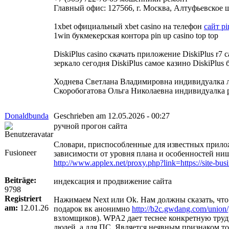
Главный офис: 127566, г. Москва, Алтуфьевское шо
1xbet официальный xbet casino на телефон
сайт pi
1win букмекерская контора pin up casino top top
DiskiPlus casino скачать приложение DiskiPlus r7 
зеркало сегодня DiskiPlus самое казино DiskiPlus
Ходнева Светлана Владимировна индивидуалка 
Скоробогатова Ольга Николаевна индивидуалка ро
Donaldbunda
Geschrieben am 12.05.2026 - 00:27
ручной прогон сайта
Словари, приспособленные для известных приложени
Fusioneer
зависимости от уровня плана и особенностей ниш
http://www.applex.net/proxy.php?link=https://site-busi
Beiträge:
индексация и продвижение сайта
9798
Registriert
Нажимаем Next или Ok. Нам должны сказать, что 
am:
12.01.26
подарок вк анонимно
http://b2c.gwdang.com/union/g
взломщиков). WPA2 дает теснее конкретную трудн
людей, а для ПС. Является неявным признаком то