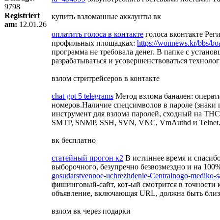
9798
Registriert
купить взломанные аккаунты вк
am:
12.01.26
оплатить голоса в контакте
голоса вконтакте Реги
профильных площадках:
https://wonnews.kr/bbs/b
программа не требовала денег. В папке с установ
разрабатываться и усовершенствоваться технолог
взлом стритрейсеров в контакте
chat gpt 5 telegrams
Метод взлома банален: операти
номеров.Наличие спецсимволов в пароле (знаки п
инструмент для взлома паролей, сходный на THC
SMTP, SNMP, SSH, SVN, VNC, VmAuthd и Telnet
вк бесплатно
статейный прогон к2
В истиннее время и спасибо
выборочного, безупречно безвозмездно и на 100
gosudarstvennoe-uchrezhdenie-Centralnogo-mediko-sa
фишинговый-сайт, кот-ый смотрится в точности к
объявление, включающая URL, должна быть близк
взлом вк через подарки