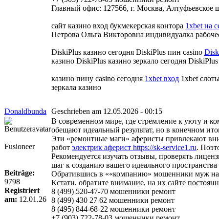
Главный офис: 127566, г. Москва, Алтуфьевское шо
сайт казино вход букмекерская контора
1xbet на 
Петрова Ольга Викторовна индивидуалка рабочее
DiskiPlus казино сегодня DiskiPlus пин casino
Disk
казино DiskiPlus казино зеркало сегодня DiskiPl
казино пину casino сегодня
1xbet вход
1xbet слоты
зеркала казино
Donaldbunda
Geschrieben am 12.05.2026 - 00:15
В современном мире, где стремление к уюту и к
обещают идеальный результат, но в конечном ит
Эти «ремонтные маги» аферисты привлекают вни
Fusioneer
работ
электрик аферист https://sk-service1.ru
. Поэт
Рекомендуется изучать отзывы, проверять лиценз
шаг к созданию вашего идеального пространства
Beiträge:
Обратившись в ««компанию» мошенники муж на ча
9798
Кстати, обратите внимание, на их сайте постоя
Registriert
8 (499) 520-47-70 мошенники ремонт
am:
12.01.26
8 (499) 430 27 62 мошенники ремонт
8 (495) 844-68-22 мошенники ремонт
+7 (903) 722-78-03 мошенники ремонт