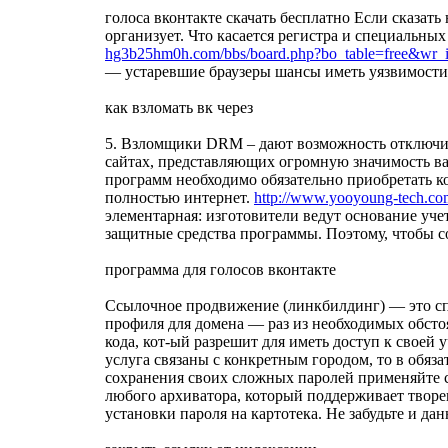
голоса вконтакте скачать бесплатно Если сказать
организует. Что касается регистра и специальны
hg3b25hm0h.com/bbs/board.php?bo_table=free&wr_
— устаревшие браузеры шансы иметь уязвимости 
как взломать вк через
5. Взломщики DRM – дают возможность отключить
сайтах, представляющих огромную значимость ва
программ необходимо обязательно приобретать ко
полностью интернет.
http://www.yooyoung-tech.co
элементарная: изготовители ведут основание уч
защитные средства программы. Поэтому, чтобы с
программа для голосов вконтакте
Ссылочное продвижение (линкбилдинг) — это сп
профиля для домена — раз из необходимых обстоя
кода, кот-ый разрешит для иметь доступ к своей
услуга связаны с конкретным городом, то в обяз
сохранения своих сложных паролей применяйте 
любого архиватора, который поддерживает творе
установки пароля на картотека. Не забудьте и д