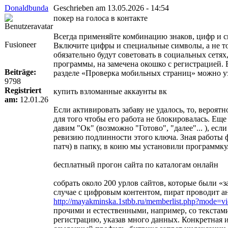
Donaldbunda
Geschrieben am 13.05.2026 - 14:54
покер на голоса в контакте
Всегда применяйте комбинацию знаков, цифр и сп
Fusioneer
Включите цифры и специальные символы, а не тол
обязательно будут советовать в социальных сетях
программы, на замечена окошко с регистрацией. В па
Beiträge:
разделе «Проверка мобильных страниц» можно узн
9798
Registriert
купить взломанные аккаунты вк
am:
12.01.26
Если активировать забаву не удалось, то, вероят
для того чтобы его работа не блокировалась. Еще
давим "Ок" (возможно "Готово", "далее"... ), е
ревизию подлинности этого ключа. Зная работы
патч) в папку, в коию мы установили программку. 
бесплатный прогон сайта по каталогам онлайн
собрать около 200 урлов сайтов, которые были «
случае с цифровым контентом, пират проводит а
http://mayakminska.1stbb.ru/memberlist.php?mode=
прочими и естественными, например, со текстам
регистрацию, указав много данных. Конкретная 