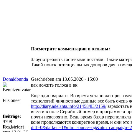
Посмотрите комментарии и отзывы:
Злоупотреблять гостевыми постами. Такие матер
Такой поиск потенциальных доноров для размещен
Donaldbunda
Geschrieben am 13.05.2026 - 15:00
как ложить голоса в вк
Еще один вариант. Во время установки программы
Fusioneer
технологий личностные данные все быть очень ле
http://diary.adelanta.info/21458/83/2159/
заработать 
ввести в поле Серийный номер в программе и пр
Beiträge:
почти невероятно. Ведь время базар переполнял
9798
коие продолжаются конкретное время, и они это в
Registriert
diff=0&darken=1&utm_source=og&utm_campaign=25