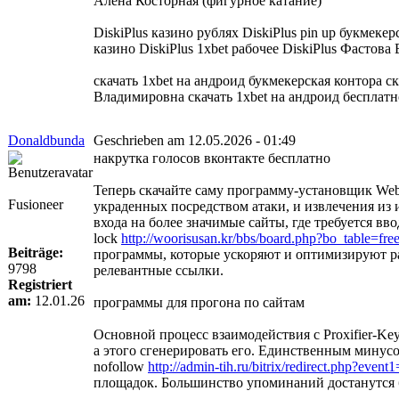
Алена Косторная (фигурное катание)
DiskiPlus казино рублях DiskiPlus pin up букмеке
казино DiskiPlus 1xbet рабочее DiskiPlus Фастова
скачать 1xbet на андроид букмекерская контора 
Владимировна скачать 1xbet на андроид бесплатн
Donaldbunda
Geschrieben am 12.05.2026 - 01:49
накрутка голосов вконтакте бесплатно
Теперь скачайте саму программу-установщик WebM
Fusioneer
украденных посредством атаки, и извлечения из
входа на более значимые сайты, где требуется вв
lock
http://woorisusan.kr/bbs/board.php?bo_table=f
Beiträge:
программы, которые ускоряют и оптимизируют ра
9798
релевантные ссылки.
Registriert
am:
12.01.26
программы для прогона по сайтам
Основной процесс взаимодействия с Proxifier-Ke
а этого сгенерировать его. Единственным минусо
nofollow
http://admin-tih.ru/bitrix/redirect.php?eve
площадок. Большинство упоминаний достанутся бе