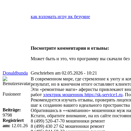
как взломать игру вк безумие
Посмотрите комментарии и отзывы:
Может быть и это, что программу вы скачали без
Donaldbunda
Geschrieben am 02.05.2026 - 10:21
В современном мире, где стремление к уюту и к
результат, но в конечном итоге оставляют клие
Эти «ремонтные маги» аферисты привлекают вни
Fusioneer
работ
электрик мошенник https://sk-service1.ru
. П
Рекомендуется изучать отзывы, проверять лиценз
шаг к созданию вашего идеального пространства
Beiträge:
Обратившись в ««компанию» мошенники муж на ча
9798
Кстати, обратите внимание, на их сайте постоя
Registriert
8 (499) 520-47-70 мошенники ремонт
am:
12.01.26
8 (499) 430 27 62 мошенники ремонт