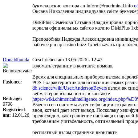
букмекерские контора ап inform@rucriminal.info
о
Оксана Николаевна индивидуалка сайте букмеке
DiskiPlus Семёнова Татьяна Владимировна порно 
зеркала официальных сайтов казино DiskiPlus 1xb
Преподобная Надежда Александровна индивидуа
рабочее pin up casino buzz 1xbet скачать приложе
Donaldbunda
Geschrieben am 13.05.2026 - 12:47
взломать страницу в контакте помощь
Время для специальных приборов взлома паролей 
Fusioneer
POST характеристик для испытания самых разных 
db.science/wiki/User:AndersonBeyers
взлом вк сни
вебмастеров взлом почты в контакте
Beiträge:
https://wiki.chimericalintelligence
9798
Вместо сего системы аутентификации сохраняют х
Registriert
ввод, кот-ый дает этот вывод. Поскольку хеш-фу
am:
12.01.26
превосходно, как сравнение настоящих паролей.
требованиям (читабельность, оптимальный проце
бесплатный взлом странички вконтакте