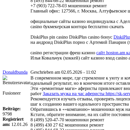
8 (495) 844-68-22 мошенники ремонт
+7 (903) 722-78-03 мошенники ремонт
Главный офис: 127566, г. Москва, Алтуфьевское шо
официальные сайты казино индивидуалка с Адел
casino букмекерская контора бесплатно скачать
DiskiPlus pin casino DiskiPlus casino бонус
DiskiPl
на андроид DiskiPlus порно с Артемий Панарин (хо
casino регистрации фреш казино
сайт hoston.am к
Илья Ковальчук (хоккей) сайт казино вход casi
Donaldbunda
Geschrieben am 02.05.2026 - 11:02
В современном мире, где стремление к уюту и к
идеальный результат, но в конечном итоге оста
Эти «ремонтные маги» аферисты привлекают вни
Fusioneer
работ
Заказать мужа на час аферисты https://sk-serv
Рекомендуется изучать отзывы, проверять лиценз
шаг к созданию вашего идеального пространства
Beiträge:
Обратившись в ««компанию» мошенники муж на ча
9798
Кстати, обратите внимание, на их сайте постоя
Registriert
8 (499) 520-47-70 мошенники ремонт
am:
12.01.26
8 (499) 430 27 62 мошенники ремонт