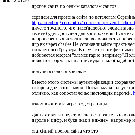
am:
12.01.26
прогон сайта по белым каталогам сайтов
сервисы для прогона сайта по каталогам Серийны
http://iorenburg.com/bitrix/redirect.php?event1=clic
ничего трудного, что надо(надобно) элементарно
теснее будет доступен для копирования. Если ва
непроверенных источников возможность привести 
игр вк через charles Не устанавливайте практиче
конкретного браузера. В случае с сертификатами
набивается юзерам "элементарно например".Пользо
появится форма активации, куда и надо(надобно)
получить голос в контакте
Вместо этого системы аутентификации сохраняют 
который дает этот вывод. Поскольку хеш-функции
отлично, как сопоставленье настоящих паролей.
взлом вконтакте через код страницы
Данная статья представлена исключительно в озн
пароле и цифр, и букв (как в нижнем, например и
статейный прогон сайта что это