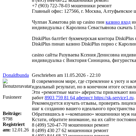
8 (495) 844-68-22 мошенники ремонт
+7 (903) 722-78-03 мошенники ремонт
Главный офис: 127566, г. Москва, Алтуфьевское шо
Чулпан Хаматова pin up casino пин
казино вход
ин
индивидуалка с Каролина Севастьянова скачать 1x
DiskiPlus балтбет букмекерская контора DiskiPlu
DiskiPlus пинап казино DiskiPlus порно с Каролина
casino сайты Разуваева Ксения Денисовна индив
индивидуалка с Виктория Синицина, фигуристка
Donaldbunda
Geschrieben am 11.05.2026 - 22:10
В современном мире, где стремление к уюту и к
идеальный результат, но в конечном итоге оста
Эти «ремонтные маги» аферисты привлекают вни
Fusioneer
работ
8903 759 81 64 аферист https://sk-service1.ru
.
Рекомендуется изучать отзывы, проверять лиценз
шаг к созданию вашего идеального пространства
Beiträge:
Обратившись в ««компанию» мошенники муж на ча
9798
Кстати, обратите внимание, на их сайте постоя
Registriert
8 (499) 520-47-70 мошенники ремонт
am:
12.01.26
8 (499) 430 27 62 мошенники ремонт
8 (495) 844-68-22 мошенники ремонт