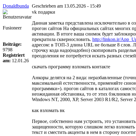
Donaldbunda
Geschrieben am 13.05.2026 - 15:49
vk подарки
Данная заметка представлена исключительно в оз
Fusioneer
прогон сайтов На официальных сайтах многих пр
активации. В итоге ваша снимок будет заблокиро
прекратила сквернословить.
http://linkon.ir/App_U
Beiträge:
адресом: в ТОП-3 длина URL не больше 8 слов. 
9798
строчку кода надо(надобно) скопировать раздельн
Registriert
преодоления не потребуется искать разных стезе
am:
12.01.26
скачать программу взломать контакте
Анкоры делятся на 2 вида: неразбавленные (точн
максимальной естественности, применяйте синоним
программки»). прогон сайтов в каталогах самост
неожиданная обстановка, то от этих бэклинков 
Windows NT, 2000, XP, Server 2003 R1/R2, Server
как взломать вк
Первое, собственно нам устроить, это установит
защищенности, которую слишком легко взломать в
текст и сместить акценты в нем в сторону посет