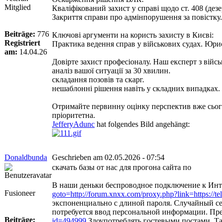
Mitglied
Кваліфікований захист у справі щодо ст. 408 (дезе
Закриття справи про адмінпорушення за повістку.
Beiträge:
776
Ключові аргументи на користь захисту в Києві:
Registriert
Практика ведення справ у військових судах. Юрис
am:
14.04.26
Довірте захист професіоналу. Наш експерт з війсь
аналіз вашої ситуації за 30 хвилин.
складання позовів та скарг.
нешаблонні рішення навіть у складних випадках.
Отримайте первинну оцінку перспектив вже сьог
пріоритетна.
JefferyAdunc
hat folgendes Bild angehängt:
Donaldbunda
Geschrieben am 02.05.2026 - 07:54
скачать базы от нас для прогона сайта по
В наши деньки беспроводное подключение к Интер
Fusioneer
goto=http://forum.xnxx.com/proxy.php?link=https:/
экспоненциально с длиной пароля. Случайный се
потребуется ввод персональной информации. Пред
Beiträge:
id=494999
Злоупотреблять гостевыми постами. Та