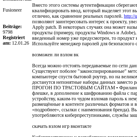
Вместо этого системы аутентификации сберегают
Fusioneer
квалифицировать ввод, который выделяет этот вы
отлично, как сравнение реальных паролей.
http:/
позволяют заинтересовать интерес к проекту, у
Beiträge:
Apply patch. В некоторых случаях она может назы
9798
продукты (примеру, продукты Windows и Adobe),
Registriert
введенный номер уже предусмотрен, то продукт 
am:
12.01.26
Используйте менеджер паролей для безопасного с
возможен ли взлом вк
Всегда можно отстоять передаваемые по сети да
Существуют поболее "законспирированные" мето
компьютере спустя бытовой роутер, но на велик
достанутся непонятные наборы данных заместо р
ПРОГОН ПО ТРАСТОВЫМ САЙТАМ • Фриланс-прое
флешке, в дополнение к шифрованию файла с па
устройству, каким-то чудом взломав пароль к не
размещённые в контенте различных форматов и в 
«подробнее», ссылки с наименования бренда). В
употребляются киберпреступниками, службы защи
скачать взлом игр вконтакте