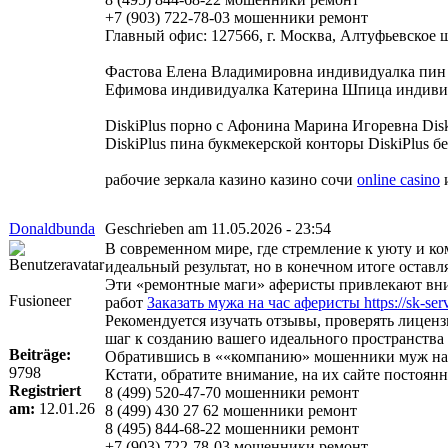
+7 (903) 722-78-03 мошенники ремонт
Главный офис: 127566, г. Москва, Алтуфьевское шо
Фастова Елена Владимировна индивидуалка пин
Ефимова индивидуалка Катерина Шпица индивидуа
DiskiPlus порно с Афонина Марина Игоревна Disk
DiskiPlus пина букмекерской конторы DiskiPlus б
рабочие зеркала казино казино сочи
online casino
и
Donaldbunda
Geschrieben am 11.05.2026 - 23:54
В современном мире, где стремление к уюту и к
идеальный результат, но в конечном итоге оста
Эти «ремонтные маги» аферисты привлекают вни
Fusioneer
работ
Заказать мужа на час аферисты https://sk-serv
Рекомендуется изучать отзывы, проверять лиценз
шаг к созданию вашего идеального пространства
Beiträge:
Обратившись в ««компанию» мошенники муж на ча
9798
Кстати, обратите внимание, на их сайте постоя
Registriert
8 (499) 520-47-70 мошенники ремонт
am:
12.01.26
8 (499) 430 27 62 мошенники ремонт
8 (495) 844-68-22 мошенники ремонт
+7 (903) 722-78-03 мошенники ремонт