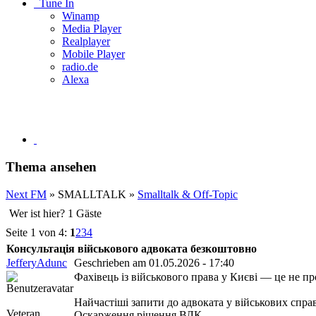
Tune In
Winamp
Media Player
Realplayer
Mobile Player
radio.de
Alexa
Thema ansehen
Next FM
» SMALLTALK »
Smalltalk & Off-Topic
Wer ist hier? 1 Gäste
Seite 1 von 4:
1
2
3
4
Консультація військового адвоката безкоштовно
JefferyAdunc
Geschrieben am 01.05.2026 - 17:40
Фахівець із військового права у Києві — це не п
Найчастіші запити до адвоката у військових справ
Veteran
Оскарження рішення ВЛК.