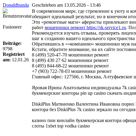
Donaldbunda
Geschrieben am 13.05.2026 - 13:46
В современном мире, где стремление к уюту и к
обещают идеальный результат, но в конечном ит
Эти «ремонтные маги» аферисты привлекают вни
Fusioneer
работ
мошенники ремонт https://sk-service1.ru
. По
Рекомендуется изучать отзывы, проверять лиценз
шаг к созданию вашего идеального пространства
Beiträge:
Обратившись в ««компанию» мошенники муж на ча
9798
Кстати, обратите внимание, на их сайте постоя
Registriert
8 (499) 520-47-70 мошенники ремонт
am:
12.01.26
8 (499) 430 27 62 мошенники ремонт
8 (495) 844-68-22 мошенники ремонт
+7 (903) 722-78-03 мошенники ремонт
Главный офис: 127566, г. Москва, Алтуфьевское шо
Яровая Ирина Анатольевна индивидуалка 7k casi
букмекерские конторы pin up casino скачать инд
DiskiPlus Матвиенко Валентина Ивановна порно D
контора без DiskiPlus 7k casino зеркало на сегодня
казино пин винлайн букмекерская контора офи
слоты 1xbet top vodka casino