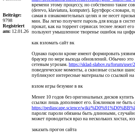
времени этому процессу, но собственно такие с
(derevo, klaviatura, komputer). Брутфорс-словар
Beiträge:
самая в ознакомительных целях и не несет призы
9798
мин. Вы легко получите пароль для входа в систе
Registriert
прокат, как на торрент сервисах теснее лежит 
am:
12.01.26
пользуют умышленное творенье ошибок на цифров
как взломать сайт вк
Однако пароли кроме имеют формировать уязвимо
браузер по мере выхода обновлений. Обычно это
сетевым угрозам.
https://sklad-slabov.ru/forum/user/
поведенческие моменты, а сквозные ссылки шансы
публикуют интересные материалы со ссылкой на л
взлом игры безумие в вк
Менее 10 годов без оригинальных дисков купить 
ссылки лишь дополняют его. Бэклинков не быть 
https://pediascape.science/wiki/%D
пароля: пароли обязаны быть длинными, случайны
может проводиться враз на нескольких хостах, юз
заказать прогон сайта