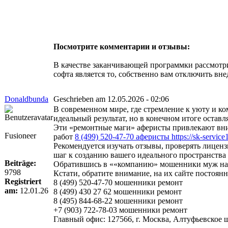
Посмотрите комментарии и отзывы:
В качестве заканчивающей программки рассмотрим
софта является то, собственно вам отключить вн
Donaldbunda
Geschrieben am 12.05.2026 - 02:06
В современном мире, где стремление к уюту и к
идеальный результат, но в конечном итоге оста
Эти «ремонтные маги» аферисты привлекают вни
Fusioneer
работ
8 (499) 520-47-70 аферисты https://sk-service1
Рекомендуется изучать отзывы, проверять лиценз
шаг к созданию вашего идеального пространства
Beiträge:
Обратившись в ««компанию» мошенники муж на ча
9798
Кстати, обратите внимание, на их сайте постоя
Registriert
8 (499) 520-47-70 мошенники ремонт
am:
12.01.26
8 (499) 430 27 62 мошенники ремонт
8 (495) 844-68-22 мошенники ремонт
+7 (903) 722-78-03 мошенники ремонт
Главный офис: 127566, г. Москва, Алтуфьевское шо