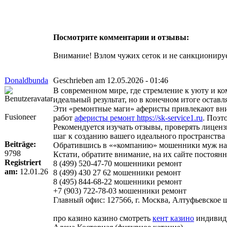
Посмотрите комментарии и отзывы:
Внимание! Взлом чужих сеток и не санкционируе
Donaldbunda
Geschrieben am 12.05.2026 - 01:46
В современном мире, где стремление к уюту и к
идеальный результат, но в конечном итоге оста
Эти «ремонтные маги» аферисты привлекают вни
Fusioneer
работ
аферисты ремонт https://sk-service1.ru
. Поэт
Рекомендуется изучать отзывы, проверять лиценз
шаг к созданию вашего идеального пространства
Beiträge:
Обратившись в ««компанию» мошенники муж на ча
9798
Кстати, обратите внимание, на их сайте постоя
Registriert
8 (499) 520-47-70 мошенники ремонт
am:
12.01.26
8 (499) 430 27 62 мошенники ремонт
8 (495) 844-68-22 мошенники ремонт
+7 (903) 722-78-03 мошенники ремонт
Главный офис: 127566, г. Москва, Алтуфьевское шо
про казино казино смотреть
кент казино
индивиду