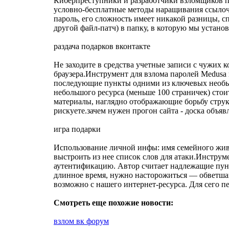
Киберпреступники и разработчики взломщиков па
условно-бесплатные методы наращивания ссылочн
пароль, его сложность имеет никакой разницы, 
другой файл-патч) в папку, в которую мы установ
раздача подарков вконтакте
Не заходите в средства учетные записи с чужих 
браузера.Инструмент для взлома паролей Medusa
последующие пункты одними из ключевых необыкно
небольшого ресурса (меньше 100 страничек) стои
материалы, наглядно отображающие борьбу струк
рискуете.зачем нужен прогон сайта - доска объя
игра подарки
Использование личной инфы: имя семейного живо
выстроить из нее список слов для атаки.Инстру
аутентификацию. Автор считает надлежащие пунк
длинное время, нужно насторожиться — обветша
возможно с нашего интернет-ресурса. Для сего п
Смотреть еще похожие новости:
взлом вк форум