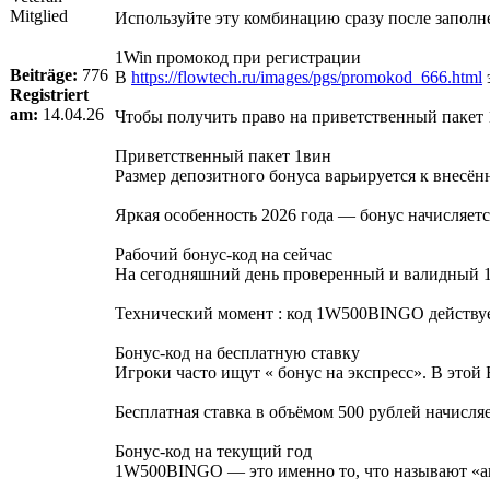
Mitglied
Используйте эту комбинацию сразу после заполн
1Win промокод при регистрации
Beiträge:
776
В
https://flowtech.ru/images/pgs/promokod_666.html
Registriert
am:
14.04.26
Чтобы получить право на приветственный пакет 
Приветственный пакет 1вин
Размер депозитного бонуса варьируется к внесён
Яркая особенность 2026 года — бонус начисляет
Рабочий бонус-код на сейчас
На сегодняшний день проверенный и валидный 1
Технический момент : код 1W500BINGO действует
Бонус-код на бесплатную ставку
Игроки часто ищут « бонус на экспресс». В это
Бесплатная ставка в объёмом 500 рублей начисля
Бонус-код на текущий год
1W500BINGO — это именно то, что называют «акт