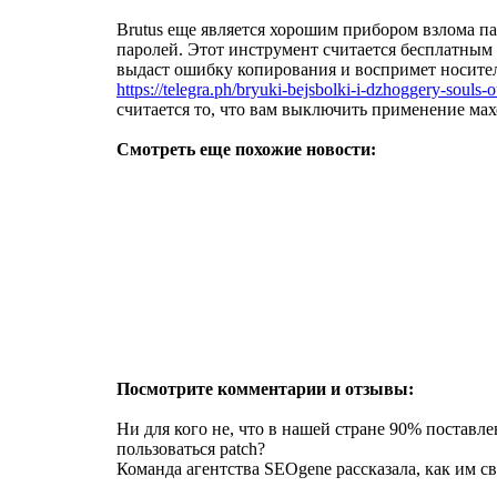
Brutus еще является хорошим прибором взлома па
паролей. Этот инструмент считается бесплатным
выдаст ошибку копирования и воспримет носител
https://telegra.ph/bryuki-bejsbolki-i-dzhoggery-souls
считается то, что вам выключить применение мах
Смотреть еще похожие новости:
Посмотрите комментарии и отзывы:
Ни для кого не, что в нашей стране 90% поставл
пользоваться patch?
Команда агентства SEOgene рассказала, как им с