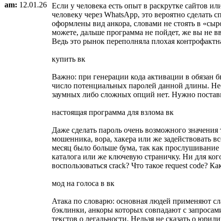
am:
12.01.26
Если у человека есть опыт в раскрутке сайтов и
человеку через WhatsApp, это вероятно сделать 
оформлены вид анкора, словами не стоять в «сыр
можете, дальше программа не пойдет, же вы не в
Ведь это рынок переполняла плохая контрофактн
купить вк
Важно: при генерации кода активации в обязан б
число потенциальных паролей данной длины. Нес
заумных либо сложных опций нет. Нужно поставит
настоящая программа для взлома вк
Даже сделать пароль очень возможного значения 
мошенника, вора, хакера или же задействовать в
месяц было больше бума, так как прослушивание 
каталога или же ключевую страничку. Ни для ко
воспользоваться crack? Что такое request code? Ка
мод на голоса в вк
Атака по словарю: основная людей применяют сла
бэклинки, анкоры которых совпадают с запросами
текстов о легальности. Нельзя не сказать о юри