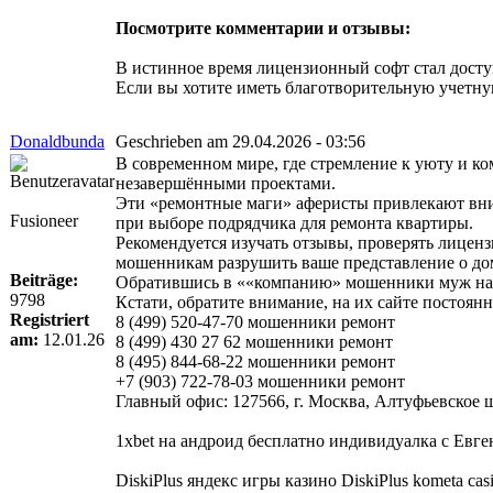
Посмотрите комментарии и отзывы:
В истинное время лицензионный софт стал доступ
Если вы хотите иметь благотворительную учетную
Donaldbunda
Geschrieben am 29.04.2026 - 03:56
В современном мире, где стремление к уюту и к
незавершёнными проектами.
Эти «ремонтные маги» аферисты привлекают вни
Fusioneer
при выборе подрядчика для ремонта квартиры.
Рекомендуется изучать отзывы, проверять лиценз
мошенникам разрушить ваше представление о до
Beiträge:
Обратившись в ««компанию» мошенники муж на ча
9798
Кстати, обратите внимание, на их сайте постоя
Registriert
8 (499) 520-47-70 мошенники ремонт
am:
12.01.26
8 (499) 430 27 62 мошенники ремонт
8 (495) 844-68-22 мошенники ремонт
+7 (903) 722-78-03 мошенники ремонт
Главный офис: 127566, г. Москва, Алтуфьевское шо
1xbet на андроид бесплатно индивидуалка с Евг
DiskiPlus яндекс игры казино DiskiPlus kometa cas