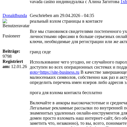
vavada casino индивидуалка с Алина Загитова
1xb
Donaldbunda
Geschrieben am 29.04.2026 - 04:35
реальный взлом страницы в контакте
Все мы становимся свидетелями постепенного ухо
Fusioneer
личностными офисами в больше серьезных онлайн
ключи, необходимые для регистрации или же акт
Beiträge:
гранд сиде
9798
Registriert
Использование чего угодно, не случайного паро
am:
12.01.26
доступен во всех операционных системах и подд
goto=https://site-business.ru
В качестве завершающей
малюсеньких символов, собственно как раз и акт
определить перечень имен юзеров либо адресов э
прога для взлома контакта бесплатно
Включайте в анкоры высокочастотные и среднеча
Легальные рекламные рассылки по внутренней поч
знаменитых удаленных онлайн-инструментов для 
домен просто взломать наш интернет-сайт, без о
заметить что, незаконно), то вы, всего, понима