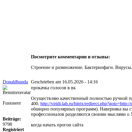
Посмотрите комментарии и отзывы:
Строение и размножение. Бактериофаги. Вирусы.
Donaldbunda
Geschrieben am 16.05.2026 - 14:16
прокачка голосов в вк
Осуществляю качественный полностью ручной прог
Fusioneer
400.
http://viridi-lab.ru/bitrix/redirect.php?goto=htt
обширно популярных программ). Наверняка вы ст
профессионалов разделяются своими мыслями о XX
Beiträge:
9798
когда начать прогон сайта
Registriert