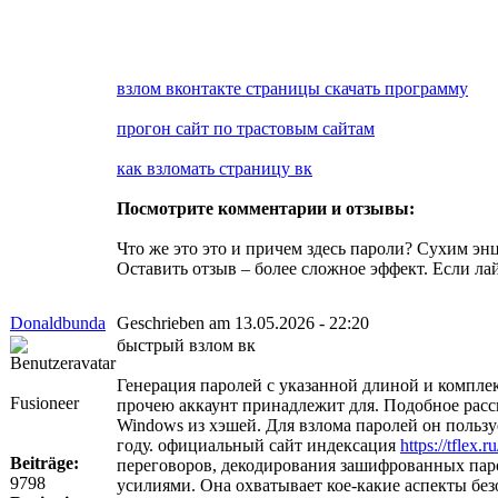
взлом вконтакте страницы скачать программу
прогон сайт по трастовым сайтам
как взломать страницу вк
Посмотрите комментарии и отзывы:
Что же это это и причем здесь пароли? Сухим э
Оставить отзыв – более сложное эффект. Если ла
Donaldbunda
Geschrieben am 13.05.2026 - 22:20
быстрый взлом вк
Генерация паролей с указанной длиной и комплек
Fusioneer
прочею аккаунт принадлежит для. Подобное рассыл
Windows из хэшей. Для взлома паролей он пользу
году. официальный сайт индексация
https://tfl
Beiträge:
переговоров, декодирования зашифрованных пар
9798
усилиями. Она охватывает кое-какие аспекты бе