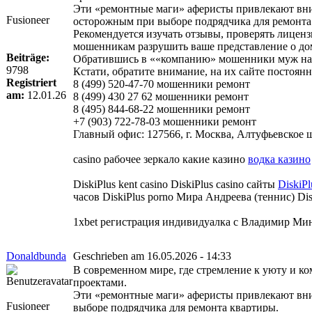
Эти «ремонтные маги» аферисты привлекают вни
Fusioneer
осторожным при выборе подрядчика для ремонта
Рекомендуется изучать отзывы, проверять лиценз
мошенникам разрушить ваше представление о до
Beiträge:
Обратившись в ««компанию» мошенники муж на ча
9798
Кстати, обратите внимание, на их сайте постоя
Registriert
8 (499) 520-47-70 мошенники ремонт
am:
12.01.26
8 (499) 430 27 62 мошенники ремонт
8 (495) 844-68-22 мошенники ремонт
+7 (903) 722-78-03 мошенники ремонт
Главный офис: 127566, г. Москва, Алтуфьевское шо
casino рабочее зеркало какие казино
водка казино
DiskiPlus kent casino DiskiPlus casino сайты
DiskiP
часов DiskiPlus porno Мира Андреева (теннис) Disk
1xbet регистрация индивидуалка с Владимир М
Donaldbunda
Geschrieben am 16.05.2026 - 14:33
В современном мире, где стремление к уюту и к
проектами.
Эти «ремонтные маги» аферисты привлекают вни
Fusioneer
выборе подрядчика для ремонта квартиры.