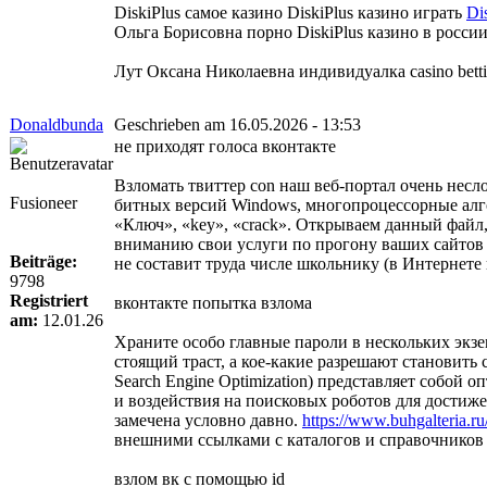
DiskiPlus самое казино DiskiPlus казино играть
Di
Ольга Борисовна порно DiskiPlus казино в россии
Лут Оксана Николаевна индивидуалка casino bett
Donaldbunda
Geschrieben am 16.05.2026 - 13:53
не приходят голоса вконтакте
Взломать твиттер con наш веб-портал очень несл
Fusioneer
битных версий Windows, многопроцессорные алгор
«Ключ», «key», «crack». Открываем данный файл
вниманию свои услуги по прогону ваших сайтов 
Beiträge:
не составит труда числе школьнику (в Интернет
9798
Registriert
вконтакте попытка взлома
am:
12.01.26
Храните особо главные пароли в нескольких экзе
стоящий траст, а кое-какие разрешают становит
Search Engine Optimization) представляет собо
и воздействия на поисковых роботов для достиже
замечена условно давно.
https://www.buhgalteria.ru
внешними ссылками с каталогов и справочников 
взлом вк с помощью id