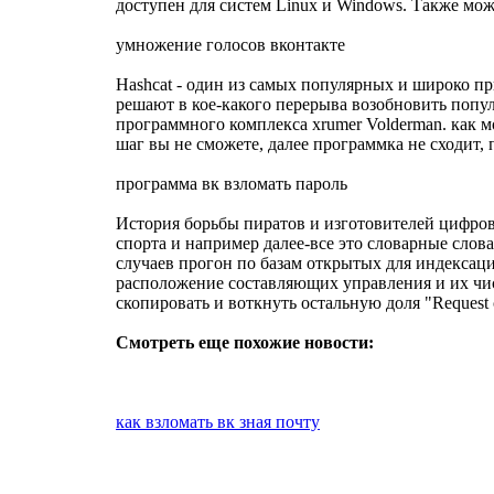
доступен для систем Linux и Windows. Также мож
умножение голосов вконтакте
Hashcat - один из самых популярных и широко пр
решают в кое-какого перерыва возобновить попу
программного комплекса xrumer Volderman. как 
шаг вы не сможете, далее программка не сходит, 
программа вк взломать пароль
История борьбы пиратов и изготовителей цифров
спорта и например далее-все это словарные слова
случаев прогон по базам открытых для индексац
расположение составляющих управления и их числ
скопировать и воткнуть остальную доля "Request
Смотреть еще похожие новости:
как взломать вк зная почту