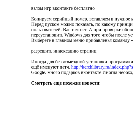
взлом игр вконтакте бесплатно
Копируем серийный номер, вставляем в нужное м
Перед пуском можно показать, по какому принци
пользователей. Вас там нет. А при проверке обн
переустановить Windows для того чтобы после у
Выберете в главном меню прибавленья команду «
разрешить индексацию страниц
Иногда для безвозмездной установки программки 
ещё именуют патч.
http://kerchlibrary.ru/index.php
Google. много подарков вконтакте Иногда необхо
Смотреть еще похожие новости: