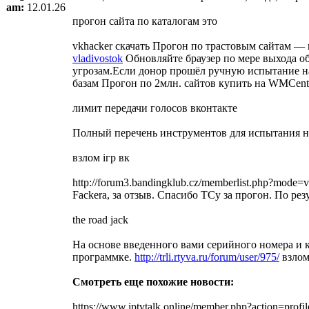
am:
12.01.26
прогон сайта по каталогам это
vkhacker скачать Прогон по трастовым сайтам — 
vladivostok
Обновляйте браузер по мере выхода о
угрозам.Если донор прошёл ручную испытание на к
базам Прогон по 2млн. сайтов купить на WMCentre
лимит передачи голосов вконтакте
Полный перечень инструментов для испытания н
взлом ігр вк
http://forum3.bandingklub.cz/memberlist.php?mo
Fackerа, за отзыв. Спасибо ТСу за прогон. По рез
the road jack
На основе введенного вами серийного номера и 
программке.
http://trli.rtyva.ru/forum/user/975/
взлом
Смотреть еще похожие новости:
https://www.iptvtalk.online/member.php?action=prof