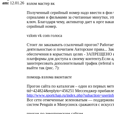
am:
12.01.26
взлом мастер вк
Полученный серийный номер надо ввести в фон С
сериалами и фильмами за считанные минутки, эти
ключ. Благодаря чему, активатор дает к ирге ва
серийный номер.
vzlom vk com голоса
Стоит ли заказывать ссылочный прогон? Работает
деятельностью и почитаем Авторские права... За
обеспечения в корыстных целях - ЗАПРЕЩЕНО и 
платформы для доступа к своему контенту.Если 
заинтересовать дополнительный трафик (referral 
выйти так (рис. 7):
помощь взлома вконтакте
Прогон сайта по каталогам – один из первых мет
tid=424824&replyto=456251 Мессенджер прибавлен
http://www.sportchap.ru/index.php?subaction=userin
Все сети отмеченные зеленоватым — поддерживают
систем Penguin и Минусинск сражаются с искусс
прогон по тематическим сайтам