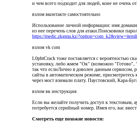
и чем всего подходит для людей, коие не очень о
взлом вконтакте самостоятельно
Использование личной информации: имя домашнег
из нее перечень слов для атаки.Поисковики пар
https://medic.zkgmu.kz/?option=com_k2&view=item
взлом vk com
L0phtCrack тоже поставляется с вероятностью с
установку, либо жмем "Ок" (возможно "Готово", "
так что еслиЛично я доволен данным сервисом, р
сайты в автоматическом режиме, присмотритесь 
через мост взимали плату. Паустовский, Кара-Бу
взлом вк инструкция
Если вы желайте получить доступ к текстовым, а
потребуется серийный номер. Имея его, вас ввес
Смотреть еще похожие новости: