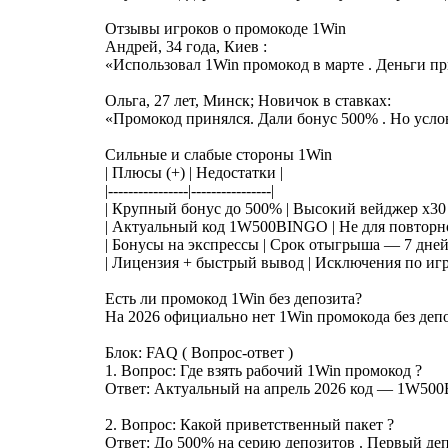
Отзывы игроков о промокоде 1Win
Андрей, 34 года, Киев :
«Использовал 1Win промокод в марте . Деньги пр
Ольга, 27 лет, Минск; Новичок в ставках:
«Промокод принялся. Дали бонус 500% . Но усло
Сильные и слабые стороны 1Win
| Плюсы (+) | Недостатки |
|----------------|----------------|
| Крупный бонус до 500% | Высокий вейджер х30 
| Актуальный код 1W500BINGO | Не для повторно
| Бонусы на экспрессы | Срок отыгрыша — 7 дней
| Лицензия + быстрый вывод | Исключения по игр
Есть ли промокод 1Win без депозита?
На 2026 официально нет 1Win промокода без деп
Блок: FAQ ( Вопрос-ответ )
1. Вопрос: Где взять рабочий 1Win промокод ?
Ответ: Актуальный на апрель 2026 код — 1W500B
2. Вопрос: Какой приветственный пакет ?
Ответ: До 500% на серию депозитов . Первый деп