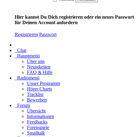
Hier kannst Du Dich registrieren oder ein neues Passwort
für Deinen Account anfordern
Registrieren
Passwort
Chat
Hauptmenü
Über uns
Neuigkeiten
FAQ & Hilfe
Radiomenü
Unser Programm
Hörer Charts
Tracklist
Bewerben
Forum
Übersicht
Informationen
Feedbacks
Forenspiele
Smalltalk