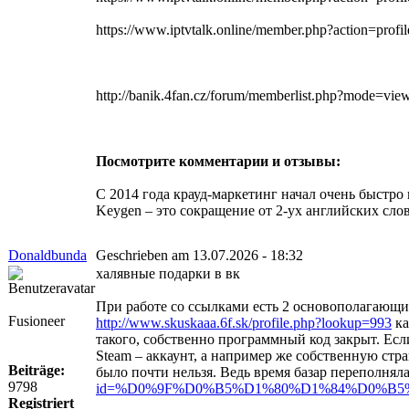
https://www.iptvtalk.online/member.php?action=prof
http://banik.4fan.cz/forum/memberlist.php?mode=vi
Посмотрите комментарии и отзывы:
С 2014 года крауд-маркетинг начал очень быстро
Keygen – это сокращение от 2-ух английских сло
Donaldbunda
Geschrieben am 13.07.2026 - 18:32
халявные подарки в вк
При работе со ссылками есть 2 основополагающих 
Fusioneer
http://www.skuskaaa.6f.sk/profile.php?lookup=993
ка
такого, собственно программный код закрыт. Есл
Steam – аккаунт, а например же собственную стр
Beiträge:
было почти нельзя. Ведь время базар переполнял
9798
id=%D0%9F%D0%B5%D1%80%D1%84%D0%B
Registriert