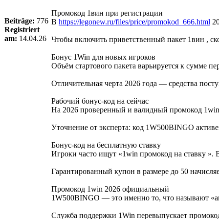
Промокод 1вин при регистрации
Beiträge:
776
В
https://legonew.ru/files/price/promokod_666.html
20
Registriert
am:
14.04.26
Чтобы включить приветственный пакет 1вин , ск
Бонус 1Win для новых игроков
Объём стартового пакета варьируется к сумме пе
Отличительная черта 2026 года — средства пост
Рабочий бонус-код на сейчас
На 2026 проверенный и валидный промокод 1win 
Уточнение от эксперта: код 1W500BINGO активен 
Бонус-код на бесплатную ставку
Игроки часто ищут «1win промокод на ставку ».
Гарантированный купон в размере до 50 начисляе
Промокод 1win 2026 официальный
1W500BINGO — это именно то, что называют «акт
Служба поддержки 1Win перевыпускает промокод