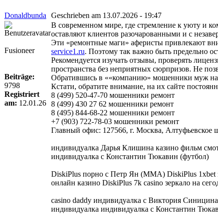
Donaldbunda
Geschrieben am 13.07.2026 - 19:47
В современном мире, где стремление к уюту и к
оставляют клиентов разочарованными и с незав
Эти «ремонтные маги» аферисты привлекают вни
Fusioneer
service1.ru
. Поэтому так важно быть предельно о
Рекомендуется изучать отзывы, проверять лиценз
пространства без неприятных сюрпризов. Не поз
Beiträge:
Обратившись в ««компанию» мошенники муж на ча
9798
Кстати, обратите внимание, на их сайте постоя
Registriert
8 (499) 520-47-70 мошенники ремонт
am:
12.01.26
8 (499) 430 27 62 мошенники ремонт
8 (495) 844-68-22 мошенники ремонт
+7 (903) 722-78-03 мошенники ремонт
Главный офис: 127566, г. Москва, Алтуфьевское шо
индивидуалка Дарья Клишина казино фильм смо
индивидуалка с Константин Тюкавин (футбол)
DiskiPlus порно с Петр Ян (ММА) DiskiPlus 1xbet
онлайн казино DiskiPlus 7k casino зеркало на се
casino daddy индивидуалка с Виктория Синицин
индивидуалка индивидуалка с Константин Тюкав