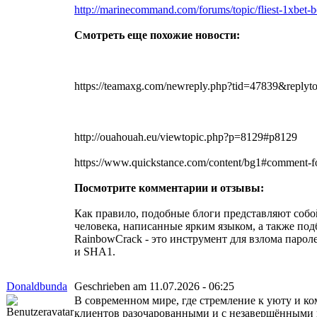
http://marinecommand.com/forums/topic/fliest-1xbet-b
Смотреть еще похожие новости:
https://teamaxg.com/newreply.php?tid=47839&reply
http://ouahouah.eu/viewtopic.php?p=8129#p8129
https://www.quickstance.com/content/bg1#comment-
Посмотрите комментарии и отзывы:
Как правило, подобные блоги представляют собо
человека, написанные ярким языком, а также по
RainbowCrack - это инструмент для взлома пар
и SHA1.
Donaldbunda
Geschrieben am 11.07.2026 - 06:25
В современном мире, где стремление к уюту и к
клиентов разочарованными и с незавершёнными 