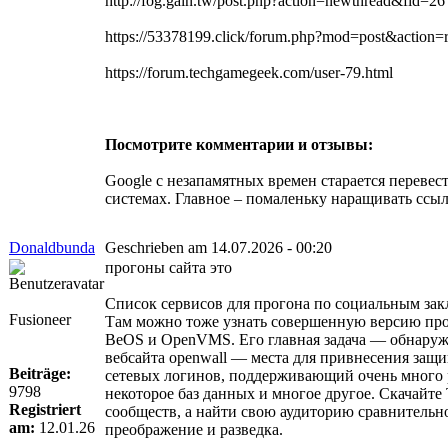
http://fog.gain.tw/post.php?action=newthread&fid=26
https://53378199.click/forum.php?mod=post&acti
https://forum.techgamegeek.com/user-79.html
Посмотрите комментарии и отзывы:
Google с незапамятных времен старается переве
системах. Главное – помаленьку наращивать ссыл
Donaldbunda
Geschrieben am 14.07.2026 - 00:20
прогоны сайта это
Список сервисов для прогона по социальным закл
Fusioneer
Там можно тоже узнать совершенную версию прог
BeOS и OpenVMS. Его главная задача — обнаруже
вебсайта openwall — места для привнесения защ
Beiträge:
сетевых логинов, поддерживающий очень много р
9798
некоторое баз данных и многое другое. Скачайте
Registriert
сообществ, а найти свою аудиторию сравнительн
am:
12.01.26
преображение и разведка.