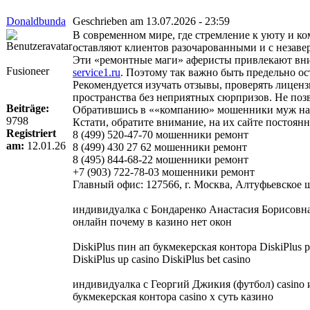
Donaldbunda
Geschrieben am 13.07.2026 - 23:59
В современном мире, где стремление к уюту и к
оставляют клиентов разочарованными и с незав
Эти «ремонтные маги» аферисты привлекают вни
Fusioneer
service1.ru
. Поэтому так важно быть предельно о
Рекомендуется изучать отзывы, проверять лиценз
пространства без неприятных сюрпризов. Не поз
Beiträge:
Обратившись в ««компанию» мошенники муж на ча
9798
Кстати, обратите внимание, на их сайте постоя
Registriert
8 (499) 520-47-70 мошенники ремонт
am:
12.01.26
8 (499) 430 27 62 мошенники ремонт
8 (495) 844-68-22 мошенники ремонт
+7 (903) 722-78-03 мошенники ремонт
Главный офис: 127566, г. Москва, Алтуфьевское шо
индивидуалка с Бондаренко Анастасия Борисовн
онлайн почему в казино нет окон
DiskiPlus пин ап букмекерская контора DiskiPlus
DiskiPlus up casino DiskiPlus bet casino
индивидуалка с Георгий Джикия (футбол) casino
букмекерская контора casino x суть казино