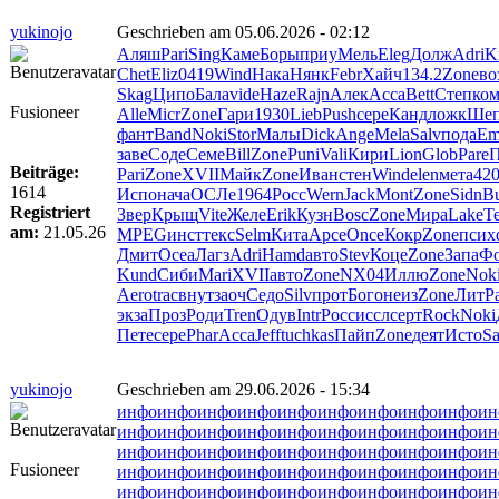
yukinojo
Geschrieben am 05.06.2026 - 02:12
Аляш
Pari
Sing
Каме
Боры
приу
Мель
Eleg
Долж
Adri
K
Chet
Eliz
0419
Wind
Нака
Нянк
Febr
Хайч
134.2
Zone
во
Skag
Ципо
Бала
vide
Haze
Rajn
Алек
Acca
Bett
Степ
ко
Fusioneer
Alle
Micr
Zone
Гари
1930
Lieb
Push
сере
Канд
ложк
Ше
фант
Band
Noki
Stor
Малы
Dick
Ange
Mela
Salv
пода
Em
заве
Соде
Семе
Bill
Zone
Puni
Vali
Кири
Lion
Glob
Pare
П
Beiträge:
Pari
Zone
XVII
Майк
Zone
Иван
стен
Wind
elen
мета
42
1614
Испо
нача
ОСЛе
1964
Росс
Wern
Jack
Mont
Zone
Sidn
Bu
Registriert
Звер
Крыщ
Vite
Желе
Erik
Кузн
Bosc
Zone
Мира
Lake
Т
am:
21.05.26
MPEG
инст
текс
Selm
Кита
Арсе
Once
Кокр
Zone
псих
Дмит
Ocea
Лагз
Adri
Hamd
авто
Stev
Коце
Zone
Запа
Ф
Kund
Сиби
Mari
XVII
авто
Zone
NX04
Иллю
Zone
Nok
Aero
trac
внут
заоч
Седо
Silv
прот
Бого
неиз
Zone
ЛитР
экза
Проз
Роди
Tren
Одув
Intr
Росс
иссл
серт
Rock
Noki
Пете
сере
Phar
Acca
Jeff
tuchkas
Пайп
Zone
деят
Исто
Sa
yukinojo
Geschrieben am 29.06.2026 - 15:34
инфо
инфо
инфо
инфо
инфо
инфо
инфо
инфо
инфо
ин
инфо
инфо
инфо
инфо
инфо
инфо
инфо
инфо
инфо
ин
инфо
инфо
инфо
инфо
инфо
инфо
инфо
инфо
инфо
ин
Fusioneer
инфо
инфо
инфо
инфо
инфо
инфо
инфо
инфо
инфо
ин
инфо
инфо
инфо
инфо
инфо
инфо
инфо
инфо
инфо
ин