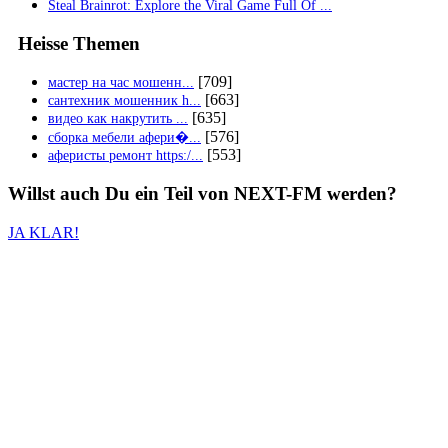
Steal Brainrot: Explore the Viral Game Full Of ...
Heisse Themen
[709]
мастер на час мошенн...
[663]
сантехник мошенник h...
[635]
видео как накрутить ...
[576]
сборка мебели афери�...
[553]
аферисты ремонт https:/...
Willst auch
Du
ein Teil von
NEXT-FM
werden?
JA KLAR!