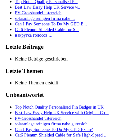
Top Notch Quality Personalised P...
Best Law Essay Help UK Service w...
PV-Grosshandel usterreich
solaranlage reinigen firma nahe ...
Can I Pay Someone To Do My GED E...
Cat6 Plenum Shielded Cable for S...
накрутка голосов ...
Letzte Beiträge
Keine Beträge geschrieben
Letzte Themen
Keine Themen erstellt
Unbeantwortet
Top Notch Quality Personalised Pin Badges in UK
Best Law Essay Help UK Service with Original Co...
PV-Grosshandel usterreich
solaranlage reinigen firma nahe gutersloh
Can I Pay Someone To Do My GED Exam?
Cat6 Plenum Shielded Cable for Safe High-Speed ...