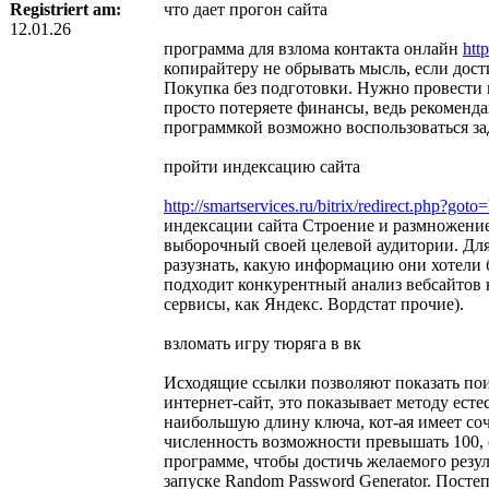
Registriert am:
что дает прогон сайта
12.01.26
программа для взлома контакта онлайн
htt
копирайтеру не обрывать мысль, если дост
Покупка без подготовки. Нужно провести
просто потеряете финансы, ведь рекоменд
программкой возможно воспользоваться за
пройти индексацию сайта
http://smartservices.ru/bitrix/redirect.php?goto
индексации сайта Строение и размножение
выборочный своей целевой аудитории. Для
разузнать, какую информацию они хотели 
подходит конкурентный анализ вебсайтов н
сервисы, как Яндекс. Вордстат прочие).
взломать игру тюряга в вк
Исходящие ссылки позволяют показать пои
интернет-сайт, это показывает методу ес
наибольшую длину ключа, кот-ая имеет соч
численность возможности превышать 100, 
программе, чтобы достичь желаемого резул
запуске Random Password Generator. Пост