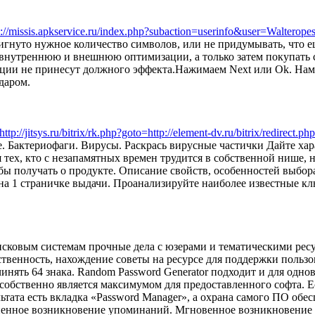
p://missis.apkservice.ru/index.php?subaction=userinfo&user=Walteropes
игнуто нужное количество символов, или не придумывать, что ещ
 внутреннюю и внешнюю оптимизации, а только затем покупать 
ации не принесут должного эффекта.Нажимаем Next или Ok. Нам
даром.
=http://jitsys.ru/bitrix/rk.php?goto=http://element-dv.ru/bitrix/redirec
. Бактериофаги. Вирусы. Раскрась вирусные частички Дайте ха
 тех, кто с незапамятных времен трудится в собственной нише
бы получать о продукте. Описание свойств, особенностей выбо
а 1 страничке выдачи. Проанализируйте наиболее известные клю
сковым системам прочные дела с юзерами и тематическими ресур
тественность, нахождение советы на ресурсе для поддержки пол
инять 64 знака. Random Password Generator подходит и для одно
собственно является максимумом для предоставленного софта. Е
ьтата есть вкладка «Password Manager», а охрана самого ПО обес
епенное возникновение упоминаний. Мгновенное возникновение 2