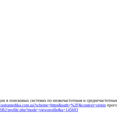
ии в поисковых системах по низкочастотным и среднечастотным
-test/astramedika.com.ua?scheme=https&path=%2F&context=origin
прого
phpBB2/profile.php?mode=viewprofile&u=145693