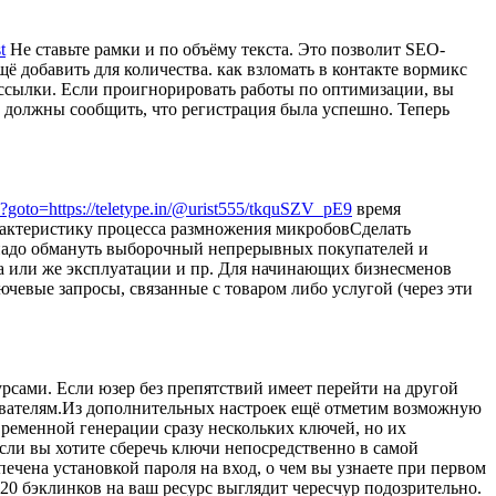
t
Не ставьте рамки и по объёму текста. Это позволит SEO-
ё добавить для количества. как взломать в контакте вормикс
ссылки. Если проигнорировать работы по оптимизации, вы
 должны сообщить, что регистрация была успешно. Теперь
t.php?goto=https://teletype.in/@urist555/tkquSZV_pE9
время
рактеристику процесса размножения микробовСделать
, надо обмануть выборочный непрерывных покупателей и
ра или же эксплуатации и пр. Для начинающих бизнесменов
чевые запросы, связанные с товаром либо услугой (через эти
сами. Если юзер без препятствий имеет перейти на другой
ьзователям.Из дополнительных настроек ещё отметим возможную
временной генерации сразу нескольких ключей, но их
сли вы хотите сберечь ключи непосредственно в самой
печена установкой пароля на вход, о чем вы узнаете при первом
0 бэклинков на ваш ресурс выглядит чересчур подозрительно.