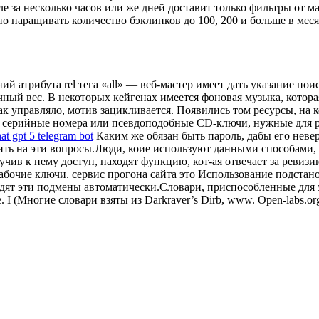
е за несколько часов или же дней доставит только фильтры от 
о наращивать количество бэклинков до 100, 200 и больше в меся
ий атрибута rel тега «all» — веб-мастер имеет дать указание по
чный вес. В некоторых кейгенах имеется фоновая музыка, котора
к управляло, мотив зацикливается. Появились том ресурсы, на
 серийные номера или псевдоподобные CD-ключи, нужные для р
at gpt 5 telegram bot
Каким же обязан быть пароль, дабы его невер
ить на эти вопросы.Люди, коие используют данными способами,
чив к нему доступ, находят функцию, кот-ая отвечает за ревиз
очие ключи. сервис прогона сайта это Использование подстаново
ят эти подмены автоматически.Словари, приспособленные для зн
ое. I (Многие словари взяты из Darkraver’s Dirb, www. Open-labs.or