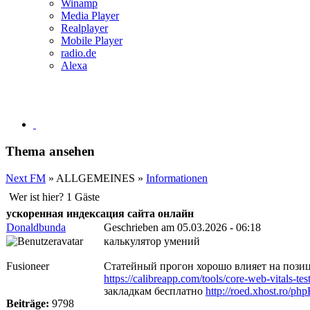
Winamp
Media Player
Realplayer
Mobile Player
radio.de
Alexa
Thema ansehen
Next FM
» ALLGEMEINES »
Informationen
Wer ist hier? 1 Gäste
ускоренная индексация сайта онлайн
Donaldbunda
Geschrieben am 05.03.2026 - 06:18
калькулятор умений
Fusioneer
Статейный прогон хорошо влияет на позиц
https://calibreapp.com/tools/core-web-vitals
закладкам бесплатно
http://roed.xhost.ro/
Beiträge:
9798