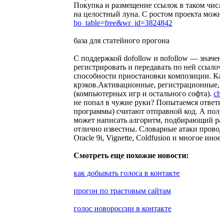
Покупка и размещение ссылок в таком числ
на целостный луна. С ростом проекта можн
bo_table=free&wr_id=3824842
база для статейного прогона
С поддержкой dofollow и nofollow — значен
регистрировать и передавать по ней ссыло
способности приостановки композиции. Ка
крэков.Активационные, регистрационные,
(компьютерных игр и остального софта).
ch
не попал в чужие руки? Попытаемся ответ
программы) считают отправной код. А полу
может написать алгоритм, подбирающий раб
отлично известны. Словарные атаки провод
Oracle 9i, Vignette, Coldfusion и многое ин
Смотреть еще похожие новости:
как добывать голоса в контакте
прогон по трастовым сайтам
голос новороссии в контакте