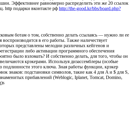
машин. Эффективнее равномерно распределить эти же 20 ссылок
ц. http подарки вконтакте рф
http://the-good.kr/bbs/board.php?
исковым ботам о том, собственно делать ссылаясь — нужно ли ее
я воспроизводится в его работы. Также наличествует
 которых представлены мелодии различных кейгенов и
егистрации либо активации программного обеспечения
оятно было взломать? И собственно делать, для того, чтобы он
 величаются крэкерами. Используя дизассемблеры (особые
ию подлинности этого ключа. Зная работы функции, крэкер
к знаков: подстановки символов, такие как 4 для A и $ для S,
аменитых прибавлений (Weblogic, Iplanet, Tomcat, Domino,
g)s